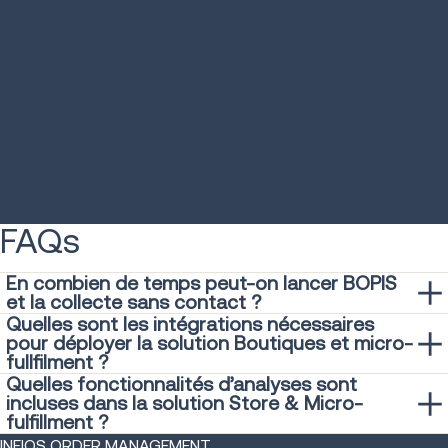
Titan Brands réduit ses
Une marqu
commandes en attente
réduit ses 
de 70 %
stockage 
LIRE LA SUITE
LIRE LA SUITE
FAQs
En combien de temps peut-on lancer BOPIS
et la collecte sans contact ?
Quelles sont les intégrations nécessaires
La plupart des retailers sont opérationnels en 8 à 16
pour déployer la solution Boutiques et micro-
semaines grâce à l’utilisation de points de vente
fullfilment ?
préconfigurés et d’adaptateurs pour les transporteurs.
Quelles fonctionnalités d’analyses sont
Les API standards se connectent facilement à votre ERP, à
incluses dans la solution Store & Micro-
votre WMS et à votre point de vente sans devoir tout
fulfillment ?
remplacer.
Des tableaux de bord préconfigurés et prêts à utiliser
INFIOS ORDER MANAGEMENT