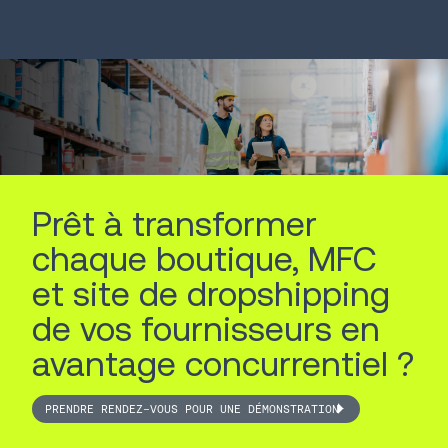
LIRE LA SUITE
LIRE LA SUITE
Prêt à transformer
chaque boutique, MFC
et site de dropshipping
de vos fournisseurs en
avantage concurrentiel ?
PRENDRE RENDEZ-VOUS POUR UNE DÉMONSTRATION