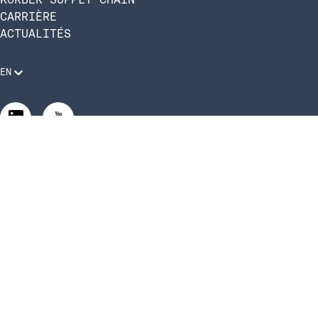
CARRIÈRE
ACTUALITÉS
EN
Mentions légales
Politique de confidentialité
Conformité et code de conduite
Gérer les paramètres de confidentialité
Gérer les paramètres de confidentialité
©2026 Infios US, Inc. All Rights Reserved.