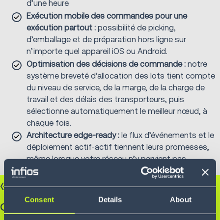
d’une heure.
Exécution mobile des commandes pour une
exécution partout :
possibilité de picking,
d’emballage et de préparation hors ligne sur
n’importe quel appareil iOS ou Android.
Optimisation des décisions de commande :
notre
système breveté d’allocation des lots tient compte
du niveau de service, de la marge, de la charge de
travail et des délais des transporteurs, puis
sélectionne automatiquement le meilleur nœud, à
chaque fois.
Architecture edge-ready :
le flux d’événements et le
déploiement actif-actif tiennent leurs promesses,
même lorsque votre réseau n’y parvient pas.
« Nous sommes passés du stade
Consent
Details
About
où l’on cherche à deviner le niveau