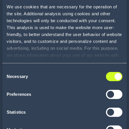
logiciels existants
We use cookies that are necessary for the operation of
the site. Additional analysis using cookies and other
technologies will only be conducted with your consent.
This analysis is used to make the website more user-
Conçu pour les
friendly, to better understand the user behavior of website
opérateurs terrain
visitors, and to customize and personalize content and
advertising, including on social media. For this purpose,
we share information about your use of our website with
Visibilité en temps
our service providers, including Google and with Infios
US, Inc.. Our service providers may combine this
Consent
réel sur les
information with other data that you have provided to
Necessary
Selection
performances
them or that they have collected as part of your use of
the services. By consenting to the use of Google, you
Preferences
also consent to the storage and reading of data by
Google in accordance with Google's consent mode. For
Déploiement simple,
more information, including the ability to revoke your
Statistics
intégration facilitée
consent and the service providers we use, please refer to
our Privacy Policy (
see Privacy Policy
).