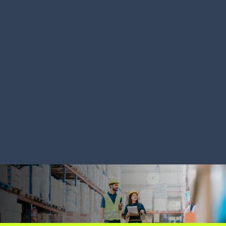
SOLUTION
SOLUTION
Systeme de gestion
Robots mob
d'entrepôt WMS
autonomes
LIRE LA SUITE
LIRE LA SUITE