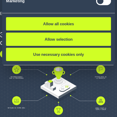
Marketing
EBOOK
Allow all cookies
3 façons d'améliorer l'expérience
Allow selection
client
Use necessary cookies only
TÉLÉCHARGEZ-LE EN ANGLAIS