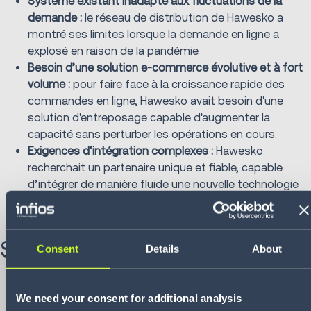
Système existant inadapté aux fluctuations de la
demande :
le réseau de distribution de Hawesko a
montré ses limites lorsque la demande en ligne a
explosé en raison de la pandémie.
Besoin d’une solution e-commerce évolutive et à fort
volume :
pour faire face à la croissance rapide des
commandes en ligne, Hawesko avait besoin d'une
solution d'entreposage capable d'augmenter la
capacité sans perturber les opérations en cours.
Exigences d'intégration complexes :
Hawesko
recherchait un partenaire unique et fiable, capable
d’intégrer de manière fluide une nouvelle technologie
d’automatisation dans une installation existante avec
un minimum d’interruptions.
Solution
Consent
Details
About
Contrôle unifié de l'automatisation :
Infios WM
We need your consent for additional analysis
(Warehouse Management) et Infios UCS (Unified