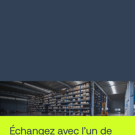
Un retailer outdoor gère
Un fabrica
150 000 références
augmente 
performan
LIRE LA SUITE
LIRE LA SUITE
Échangez avec l’un de