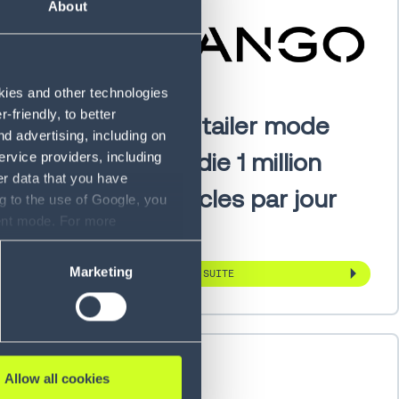
About
okies and other technologies
friendly, to better
timise
Un retailer mode
d advertising, including on
ur plus
expédie 1 million
ervice providers, including
er data that you have
asins
d’articles par jour
g to the use of Google, you
sent mode. For more
ase refer to our Privacy
Marketing
LIRE LA SUITE
Allow all cookies