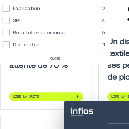
Fabrication
2
3PL
4
Retail et e-commerce
5
Titan Brands réduit
Un di
Distributeur
1
ses commandes en
texti
Fournisseur
1
CLOSE
attente de 70 %
ses p
5PL
1
de pi
LIRE LA SUITE
LIRE LA 