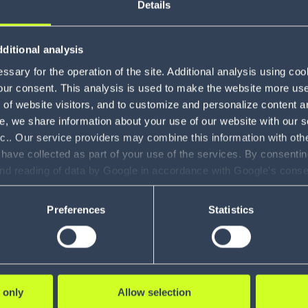
autonomes
Details
(AMR)
Warehouse
ditional analysis
Control
sary for the operation of the site. Additional analysis using co
4
System
our consent. This analysis is used to make the website more user-
s traite 100
Un retailer op
(WCS)
of website visitors, and to customize and personalize content an
lis par jour
la livraison po
e, we share information about your use of our website with our s
Simulation et
nc.. Our service providers may combine this information with oth
modélisation
1
de 2 000 mag
 have collected as part of your use of the services. By consentin
logistique
and reading of data by Google in accordance with Google's con
ility to revoke your consent and the service providers we use, ple
Solutions
2
Preferences
Statistics
SUITE
LIRE LA SUITE
vocales
Gestion des
1
litiges
Visibilité des
 only
Allow selection
expéditions