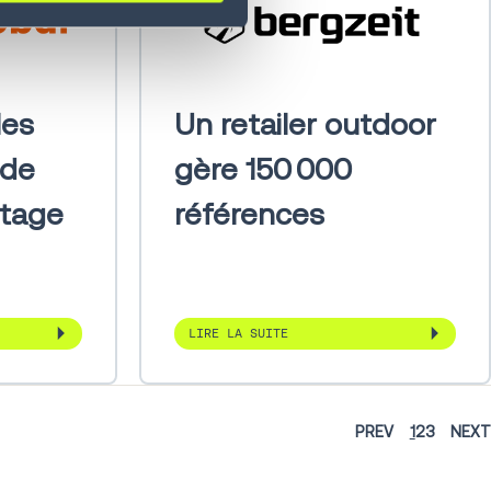
les
Un retailer outdoor
ide
gère 150 000
utage
références
LIRE LA SUITE
PREV
1
2
3
NEXT