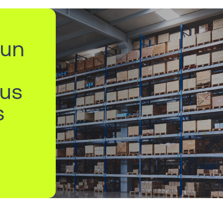
’un
lus
s