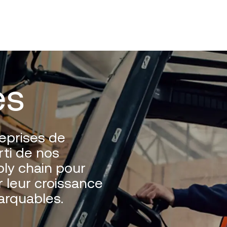
es
eprises de
rti de nos
ply chain pour
r leur croissance
arquables.