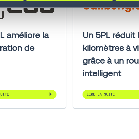
1
et des
commandes
Yard
L améliore la
Un 5PL réduit 
Management
1
System YMS
ration de
kilomètres à v
grâce à un ro
intelligent
SUITE
LIRE LA SUITE