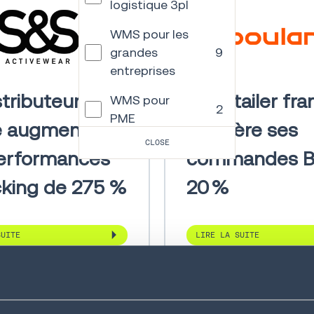
logistique 3pl
WMS pour les
grandes
9
entreprises
stributeur
Un retailer fra
WMS pour
2
PME
le augmente
accélère ses
CLOSE
Gestion du
erformances
commandes B
7
transport
cking de 275 %
20 %
Gestion des
commandes
3
et promesse
SUITE
LIRE LA SUITE
client
Robots
mobiles
5