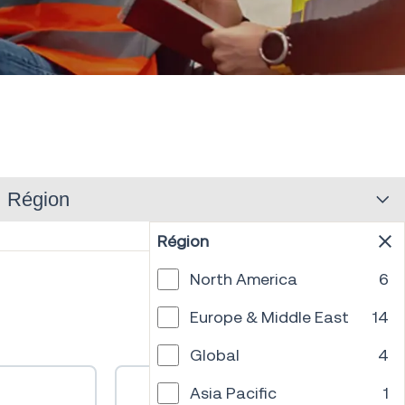
Région
Région
North America
6
PREV
1
2
3
NEXT
Europe & Middle East
14
Global
4
Asia Pacific
1