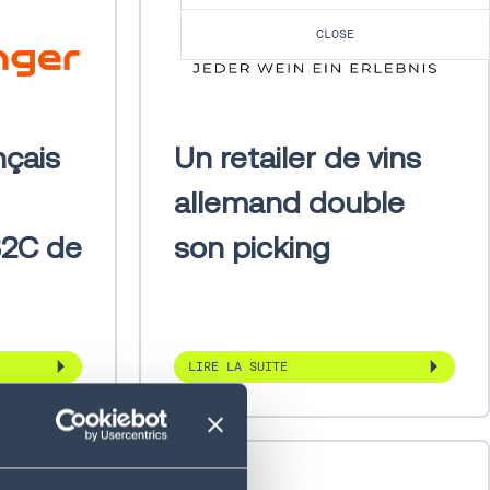
CLOSE
nçais
Un retailer de vins
allemand double
2C de
son picking
LIRE LA SUITE