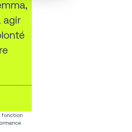
riemma,
 agir
olonté
re
a fonction
rformance