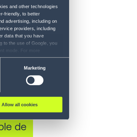
okies and other technologies
 supply chain
friendly, to better
d advertising, including on
e plus de
ervice providers, including
célération de
er data that you have
g to the use of Google, you
sent mode. For more
services et
ase refer to our Privacy
e CFO de
Marketing
t les
’expansion
gérer les
Allow all cookies
gner ses
ble de