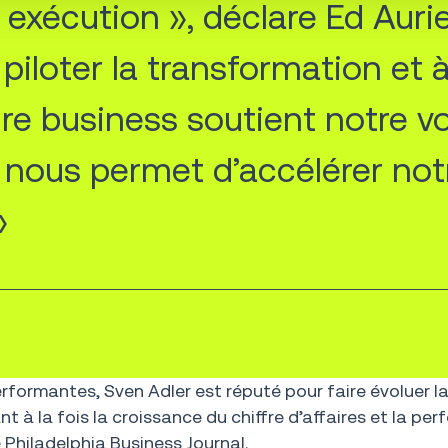
 et exécution », déclare Ed Au
piloter la transformation et à
re business soutient notre v
 nous permet d’accélérer not
»
formantes, Sven Adler est réputé pour faire évoluer l
t à la fois la croissance du chiffre d’affaires et la pe
 Philadelphia Business Journal.