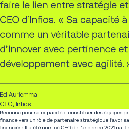
faire le lien entre stratégie
CEO d’Infios. « Sa capacité à 
comme un véritable partenai
d’innover avec pertinence et
développement avec agilité. 
Ed Auriemma
CEO, Infios
Reconnu pour sa capacité à constituer des équipes per
finance vers un rôle de partenaire stratégique favorisan
financière. Il a été nommé CFO de l’année en 2021 par le