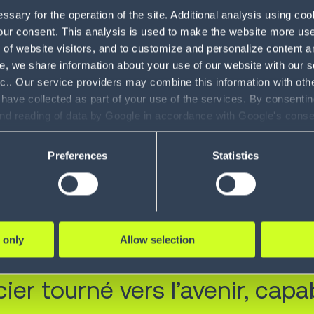
sary for the operation of the site. Additional analysis using co
der mondial des solutions d’exécution intelligente de la
our consent. This analysis is used to make the website more user-
of website visitors, and to customize and personalize content an
te de Chief Financial Officer (CFO). Sven Adler apport
e, we share information about your use of our website with our s
 financière ainsi qu’un solide parcours en matière d’ac
nc.. Our service providers may combine this information with oth
ancières et d’excellence opérationnelle.
 have collected as part of your use of the services. By consentin
and reading of data by Google in accordance with Google's con
 de direction au sein d’entreprises technologiques, de 
ility to revoke your consent and the service providers we use, ple
plus de dix ans chez SAP, où il a exercé la fonction d
Preferences
Statistics
portantes équipes transverses couvrant la finance, l’IT e
e organisation en forte croissance dans une phase d
orte une vision internationale ainsi qu’une capacité à 
 only
Allow selection
aires, soutenant ainsi l’engagement d’Infios à accompa
ons adaptables selon les marchés.
ier tourné vers l’avenir, capa