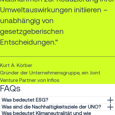
Umweltauswirkungen initiieren –
unabhängig von
gesetzgeberischen
Entscheidungen.“
Kurt A. Körber
Gründer der Unternehmensgruppe, ein Joint
Venture Partner von Infios
FAQs
Was bedeutet ESG?
Umwelt-, Sozial- und Governance-Kriterien (ESG) sind eine
Was sind die Nachhaltigkeitsziele der UNO?
Reihe von Standards, die Investoren auf den Kapitalmärkten
Was bedeutet Klimaneutralität und wie
Im Rahmen der Agenda 2030 der Vereinten Nationen