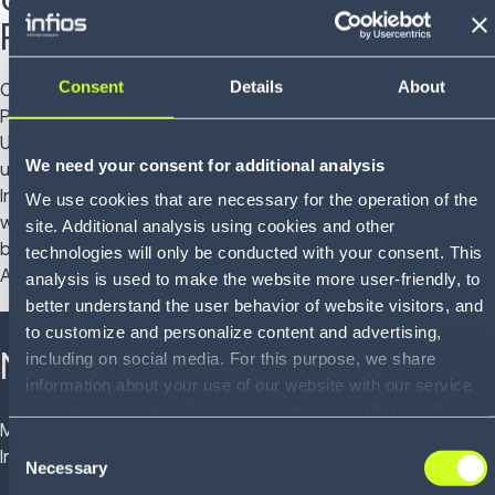
Platinum
Consent
Details
About
CyberVadis, eine Tochtergesellschaft von EcoVadis, ist eine
Plattform zur Bewertung der Cybersicherheitsstandards von
Unternehmen. Die Sicherheitsarchitektur von Körber sowie
We need your consent for additional analysis
unsere Maßnahmen zum Schutz der Vertraulichkeit,
Integrität und Verfügbarkeit von Daten und Informationen
We use cookies that are necessary for the operation of the
wurden mit 967 von 1.000 Punkten als ausgezeichnet
site. Additional analysis using cookies and other
bewertet und mit der Platin-Medaille – der höchsten
technologies will only be conducted with your consent. This
Auszeichnung – geehrt.
analysis is used to make the website more user-friendly, to
better understand the user behavior of website visitors, and
to customize and personalize content and advertising,
Nachhaltigkeitsbericht
including on social media. For this purpose, we share
information about your use of our website with our service
providers, including Google and with Infios US, Inc.. Our
Möchten Sie mehr über die Nachhaltigkeitsbemühungen von
service providers may combine this information with other
Consent
Infios erfahren?
data that you have provided to them or that they have
Necessary
Selection
collected as part of your use of the services. By consenting