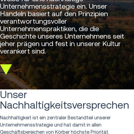
Unternehmensstrategie ein. Unser
Handeln basiert auf den Prinzipien
verantwortungsvoller
Unternehmenspraktiken, die die
Geschichte unseres Unternehmens seit
jeher prägen und fest in unserer Kultur
verankert sind.
Scroll
down
Unser
Nachhaltigkeitsversprechen
Nachhaltigkeit ist ein zentraler Bestandteil unserer
Unternehmensstrategie und hat damit in allen
Geschäftsbereichen von Körber höchste Priorität.