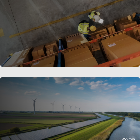
für die CO₂-Reduktion. Es konzentriert sich darauf, den
Großteil der Scope-3-Emissionen innerhalb eines
bestimmten Zeitrahmens anzugehen und
Klimaschutzprojekte zu Projekten zur
Kohlenstoffbeseitigung werden zu lassen.
MEHR ERFAHREN
5 min