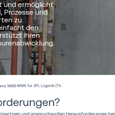
t und ermöglicht
l, Prozesse und
rten zu
einfacht den
stützt Ihren
tourenabwicklung.
WMS für 3PL Logistik (Third-Party-Logistik)
tems WMS
orderungen?
nzigartigen und anspruchsvollen Herausforderungen bei 