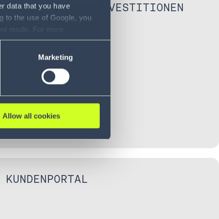
ER TECHNOLOGIEINVESTITIONEN
er data that you have
g to the use of Google, you
sent mode. For more
ase refer to our Privacy
Marketing
Allow all cookies
 KUNDENPORTAL