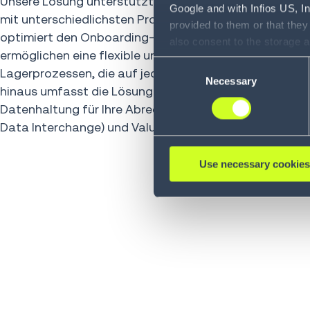
Unsere Lösung unterstützt auch den Multi-Mandanten
Google and with Infios US, I
mit unterschiedlichsten Produktkategorien im gleichen
provided to them or that they
optimiert den Onboarding-Prozess für neue Kunden u
also consent to the storage 
ermöglichen eine flexible und schnelle Konfiguration v
information, including the ab
Consent
Lagerprozessen, die auf jeden Kunden zugeschnitten i
Policy (
see Privacy Policy
).
Necessary
Selection
hinaus umfasst die Lösung 3PL-spezifische Funktionen w
Datenhaltung für Ihre Abrechnung, EDI-Konnektivität (
Data Interchange) und Value-Added Services wie Kittin
Use necessary cookies