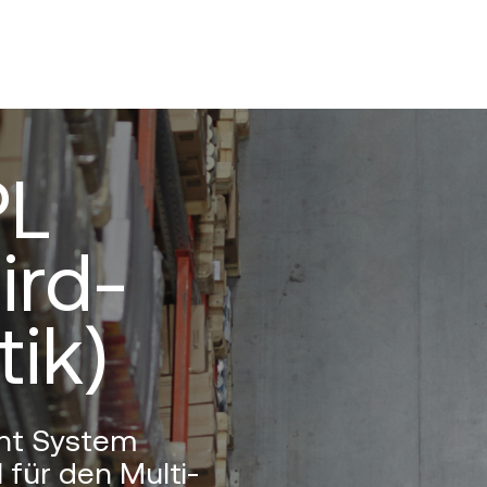
PL
ird-
tik)
nt System
 für den Multi-