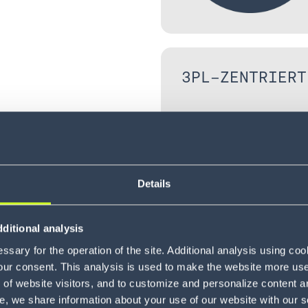
3PL-ZENTRIERT
nktionen mit
Details
len, die ein
ozessen
cher und
ditional analysis
gebungen,
sary for the operation of the site. Additional analysis using co
rfläche ist
our consent. This analysis is used to make the website more user-
of website visitors, and to customize and personalize content an
e, we share information about your use of our website with our s