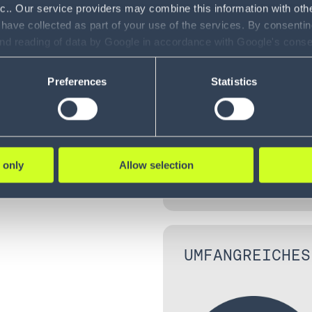
-Betrieb
MAXIMIERUNG D
nc.. Our service providers may combine this information with oth
 Lager. Sie
 have collected as part of your use of the services. By consentin
nd
and reading of data by Google in accordance with Google's con
on
ility to revoke your consent and the service providers we use, ple
st. Darüber
Preferences
Statistics
ie z. B. die
Electronic
g.
 only
Allow selection
UMFANGREICHES