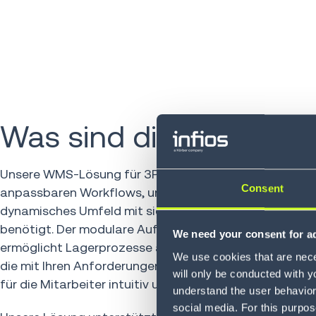
Was sind die Vorteile?
Unsere WMS-Lösung für 3PL bietet standardisierte Fu
Consent
anpassbaren Workflows, um die Flexibilität bereitzustel
dynamisches Umfeld mit sich ändernden Geschäftspr
benötigt. Der modulare Aufbau stellt Skalierbarkeit si
We need your consent for ad
ermöglicht Lagerprozesse auch in hochkomplexen Um
We use cookies that are neces
die mit Ihren Anforderungen wachsen. Die Benutzerobe
will only be conducted with y
für die Mitarbeiter intuitiv und leicht zu erlernen.
understand the user behavior 
social media. For this purpos