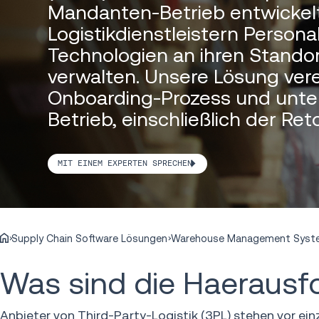
Mandanten-Betrieb entwickel
Logistikdienstleistern Persona
Technologien an ihren Stando
verwalten. Unsere Lösung ver
Onboarding-Prozess und unter
Betrieb, einschließlich der Re
MIT EINEM EXPERTEN SPRECHEN
Supply Chain Software Lösungen
Warehouse Management Sys
Was sind die Haerausf
Anbieter von Third-Party-Logistik (3PL) stehen vor ei