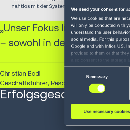
nahtlos mit der Systemintelligenz zusammenzuar
We need your consent for ad
We use cookies that are neces
„Unser Fokus liegt vor allem 
will only be conducted with y
understand the user behavior 
– sowohl in den Distributions
social media. For this purpos
Google and with Infios US, I
provided to them or that they
also consent to the storage 
information, including the ab
Consent
Christian Bodi​
Policy (
see Privacy Policy
).
Necessary
Selection
Geschäftsführer, Resort Supply Chain, dm
Erfolgsgeschichten un
Use necessary cookies