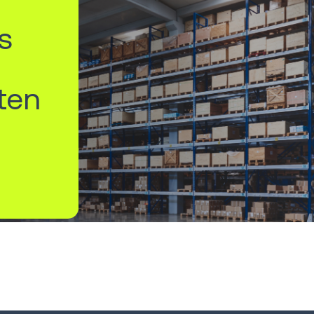
s
ten