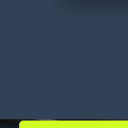
Weinhändler verdoppelt
Sc
Pickleistung
ve
MEHR ERFAHREN
MEH