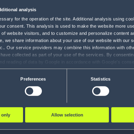
beiten.
ditional analysis
sary for the operation of the site. Additional analysis using co
darauf, wie wir vielfältige A
our consent. This analysis is used to make the website more user-
of website visitors, and to customize and personalize content an
zentren als auch in unseren d
e, we share information about your use of our website with our s
nc.. Our service providers may combine this information with oth
 have collected as part of your use of the services. By consentin
and reading of data by Google in accordance with Google's con
ility to revoke your consent and the service providers we use, ple
Preferences
Statistics
serer Kunden im Mittel
 only
Allow selection