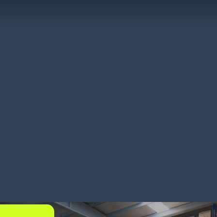
hweizer Molkerei
Traditio
reint 40 Lager
versend
/ Monat
R ERFAHREN
MEHR ERFAHRE