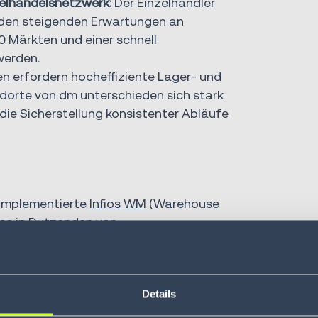
zelhandelsnetzwerk:
Der Einzelhändler
m den steigenden Erwartungen an
00 Märkten und einer schnell
werden.
n erfordern hocheffiziente Lager- und
dorte von dm unterschieden sich stark
ie Sicherstellung konsistenter Abläufe
implementierte
Infios WM
(Warehouse
se in Dutzenden von
itsabläufe in einem einheitlichen
ank‑, RF‑ und ERP‑Integrationen
Details
aghäusel konnte dm die
en und die Teams dabei unterstützen,