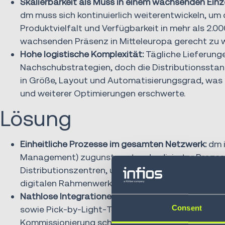
Skalierbarkeit als Muss in einem wachsenden Ein
dm muss sich kontinuierlich weiterentwickeln, u
Produktvielfalt und Verfügbarkeit in mehr als 2.0
wachsenden Präsenz in Mitteleuropa gerecht zu 
Hohe logistische Komplexität:
Tägliche Lieferunge
Nachschubstrategien, doch die Distributionsstan
in Größe, Layout und Automatisierungsgrad, was d
und weiterer Optimierungen erschwerte.
Lösung
Einheitliche Prozesse im gesamten Netzwerk:
dm 
Management) zugunsten standardisierter Prozes
Distributionszentren, um Systeme, Daten und Arbe
digitalen Rahmenwerk zusammenzuführen.
Nathlose Integrationen:
Durch umfassende Datenb
Consent
sowie Pick‑by‑Light‑Technologie am Standort W
Kommissionierung schneller und präziser gestalt