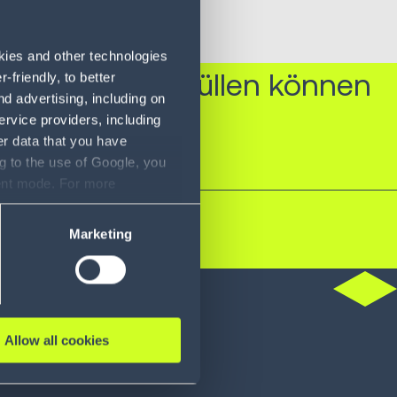
okies and other technologies
nforderungen erfüllen können
friendly, to better
d advertising, including on
m-Filialen.“
ervice providers, including
er data that you have
g to the use of Google, you
sent mode. For more
ase refer to our Privacy
Marketing
punkt
Allow all cookies