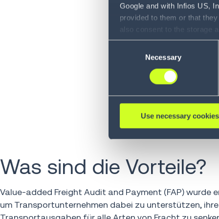
Google and with Infios US, I
provided to them or that they
also consent to the storage 
information, including the ab
Consent
Policy (
see Privacy Policy
).
Necessary
Selection
Use necessary cookies
Was sind die Vorteile?
Value-added Freight Audit and Payment (FAP) wurde e
um Transportunternehmen dabei zu unterstützen, ihr
Transportausgaben für alle Arten von Fracht zu senken