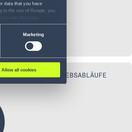
er data that you have
g to the use of Google, you
sent mode. For more
ase refer to our Privacy
Marketing
Allow all cookies
 KOMPLEXER BETRIEBSABLÄUFE