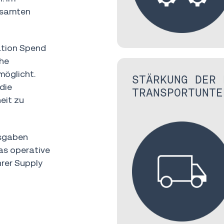
esamten
ation Spend
che
möglicht.
STÄRKUNG DER 
die
TRANSPORTUNTE
eit zu
usgaben
das operative
hrer Supply