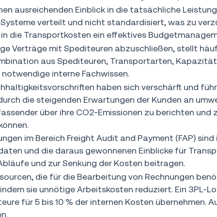
n ausreichenden Einblick in die tatsächliche Leistung 
Systeme verteilt und nicht standardisiert, was zu ver
 in die Transportkosten ein effektives Budgetmanagem
ge Verträge mit Spediteuren abzuschließen, stellt häu
bination aus Spediteuren, Transportarten, Kapazitäte
 notwendige interne Fachwissen.
haltigkeitsvorschriften haben sich verschärft und füh
 durch die steigenden Erwartungen der Kunden an um
assender über ihre CO2-Emissionen zu berichten und z
können.
tungen im Bereich Freight Audit and Payment (FAP) sind
daten und die daraus gewonnenen Einblicke für Transp
Abläufe und zur Senkung der Kosten beitragen.
sourcen, die für die Bearbeitung von Rechnungen benöti
ndem sie unnötige Arbeitskosten reduziert. Ein 3PL-Logi
teure für 5 bis 10 % der internen Kosten übernehmen. 
en.