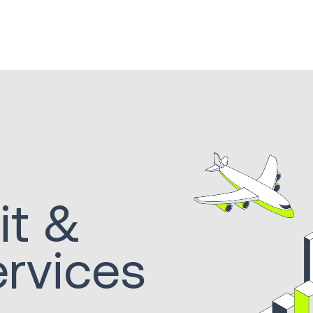
it &
rvices