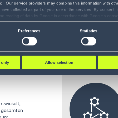
nc.. Our service providers may combine this information with oth
 have collected as part of your use of the services. By consentin
and reading of data by Google in accordance with Google's con
ility to revoke your consent and the service providers we use, ple
Preferences
Statistics
 only
Allow selection
VEREINFACHUNG
ntwickelt,
e gesamten
. Im