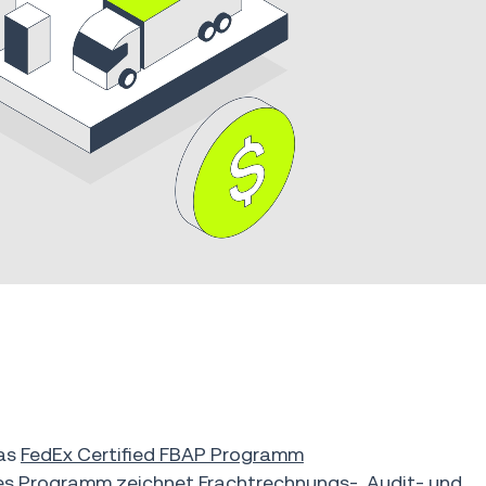
das
FedEx Certified FBAP Programm
 Programm zeichnet Frachtrechnungs-, Audit- und