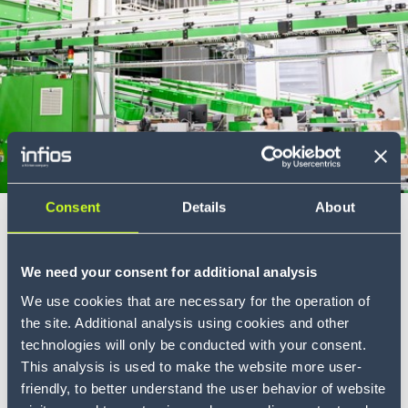
Logistik-Simulation und
1
Modellierung
Die letzte Meile
1
Erleichterung des
Reklamationsmanagements
1
im Fachtbereich
Pressemitteilung
3 min
Consent
Details
About
Kellner & Kunz treibt
Voice-Lösungen
1
Automatisierungsstrategie mit
Versand- und
Intelligent-Supply-Chain-Lösung von
We need your consent for additional analysis
1
Auftragstransparenz
Infios voran
We use cookies that are necessary for the operation of
the site. Additional analysis using cookies and other
Schrittweise Robotik-Integration für höhere Effizienz
Globale Handelslösungen
1
technologies will only be conducted with your consent.
im...
This analysis is used to make the website more user-
Yard Management System
friendly, to better understand the user behavior of website
1
MEHR ERFAHREN
(YMS)