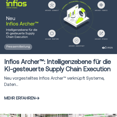
1
Order Management
Modernes Order
1
Management für 3PL
Integrationsplattform as a
1
Service (iPaaS)
Pressemitteilung
3 min
Order Management für
1
komplexe B2B-Prozesse
Infios Archer™: Intelligenzebene für die
Autonome mobile Roboter
KI-gesteuerte Supply Chain Execution
13
(AMR)
Neu vorgestelltes Infios Archer™ verknüpft Systeme,
Warehouse Control System
Daten...
4
(WCS)
MEHR ERFAHREN
Gamification
1