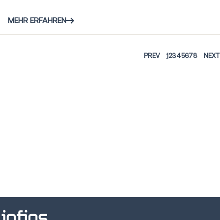
MEHR ERFAHREN
PREV
1
2
3
4
5
6
7
8
NEXT