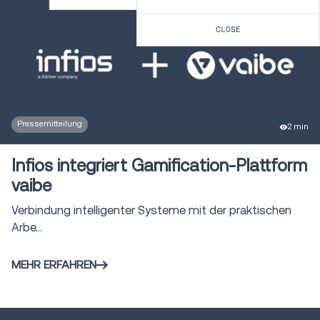
Management
Order Management &
CLOSE
2
Commerce Engagement
Intelligente
1
Bestandsverwaltung
Auftragsversprechen &
Pressemitteilung
2 min
1
Optimierung
Infios integriert Gamification-Plattform
Auftragsorchestrierung &
1
vaibe
Management
Verbindung intelligenter Systeme mit der praktischen
Arbe...
Filial- & Mikrologistik
1
MEHR ERFAHREN
Kundenservice und
1
Retourenmanagement
Modulare Lösungen für das