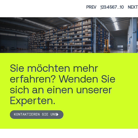
PREV
1
2
3
4
5
6
7
...
10
NEXT
Sie möchten mehr
erfahren? Wenden Sie
sich an einen unserer
Experten.
KONTAKTIEREN SIE UNS