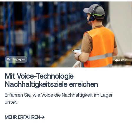
Yard Management System
1
(YMS)
Freight Audit & Payment
10
Services
Direct to Store Delivery
5
(DSD)
Whitepaper
4 min
Mit Voice-Technologie
Nachhaltigkeitsziele erreichen
Erfahren Sie, wie Voice die Nachhaltigkeit im Lager
unter...
MEHR ERFAHREN