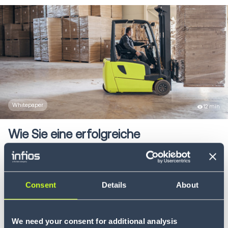
Whitepaper
12 min
Wie Sie eine erfolgreiche
Lagerstrategie entwickeln
Entdecken Sie, wie Simulation starke Lagerstrategien
scha...
Consent
Details
About
MEHR ERFAHREN
We need your consent for additional analysis