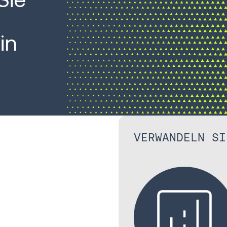
in
VERWANDELN SI