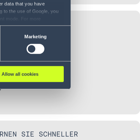
er data that you have
g to the use of Google, you
sent mode. For more
ER SERVICEKOSTEN
ase refer to our Privacy
Marketing
Allow all cookies
RNEN SIE SCHNELLER