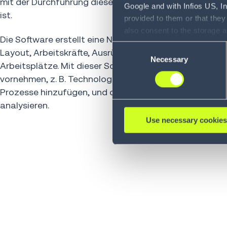
mit der Durchführung dieser Änderungen in der Praxis
Google and with Infios US, I
ist.
provided to them or that they
also consent to the storage 
Die Software erstellt eine Nachbildung Ihres Lagers, ein
information, including the ab
Consent
Layout, Arbeitskräfte, Ausrüstung, Lagersysteme und
Policy (
see Privacy Policy
).
Necessary
Selection
Arbeitsplätze. Mit dieser Software können Sie Änderu
vornehmen, z. B. Technologien wie AMR oder sprachge
Prozesse hinzufügen, und deren Auswirkungen auf Ihre
analysieren.
Use necessary cookies