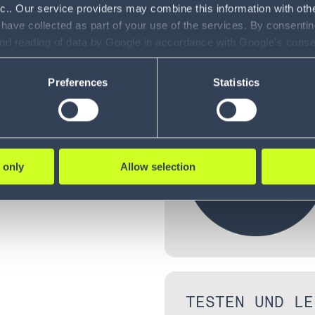
 verbunden
nc.. Our service providers may combine this information with oth
 have collected as part of your use of the services. By consentin
and reading of data by Google in accordance with Google's con
OPTIMIERUNG D
schließlich
ility to revoke your consent and the service providers we use, ple
Preferences
Statistics
ngen
führte
n Betrieb
 only
Allow selection
TESTEN UND LE