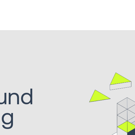
 und
ng