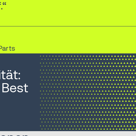
.“
Parts
tät:
 Best