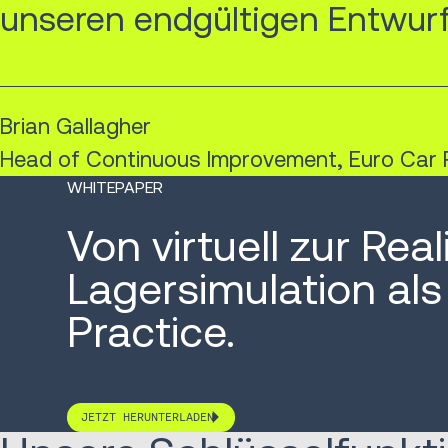
unseren endgültigen Entwurf
Brian Gallagher
Head of Continuous Improvement, Euro Car 
WHITEPAPER
Von virtuell zur Reali
Lagersimulation als
Practice.
JETZT HERUNTERLADEN