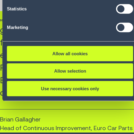
revoke your consent and the service providers we use,
Statistics
please refer to our Privacy Policy (
see Privacy Policy
).
„Das Modellierungstool war ein
Marketing
großartiges Erkenntnisinstrument
für das Managementteam. Es
ermöglichte uns, neue Ideen ohne
Allow all cookies
Risiko auszuprobieren und einen
Allow selection
Business Case zu entwickeln, an
Use necessary cookies only
den wir glauben konnten.“
Brian Gallagher​
Head of Continuous Improvement, Euro Car Parts