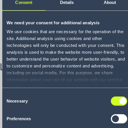
Consent
Details
About
Layout und Design investieren konnte.
Komplexität des Betriebs:
VNA-Großraumlagerung
(Very Narrow Aisle), manuelle Kommissionierung und
We need your consent for additional analysis
Pick-and-Pack-Prozesse für Online-Bestellungen
We use cookies that are necessary for the operation of the
beeinträchtigten die Fulfillment-Leistung.
site. Additional analysis using cookies and other
Notwendigkeit, den Automatisierungsgrad zu erhöhen:
technologies will only be conducted with your consent. This
Die bestehenden Prozesse machten die Integration
analysis is used to make the website more user-friendly, to
automatisierter Lagertechnik erforderlich.
better understand the user behavior of website visitors, and
Lösung
to customize and personalize content and advertising,
including on social media. For this purpose, we share
Simulationsbasierte Planung:
Infios Simulation
erstellte
information about your use of our website with our service
ein Basismodell, das als Leitfaden für die Einführung an
providers, including Google and with Infios US, Inc.. Our
drei weiteren Lagerstandorten von Euro Car Parts
service providers may combine this information with other
Consent
diente.
data that you have provided to them or that they have
Necessary
Selection
Kontinuierliche Verbesserung:
Die fortlaufende Nutzung
collected as part of your use of the services. By consenting
der Lösung für Migrationspläne, Prozessänderungen
to the use of Google, you also consent to the storage and
Preferences
und zeitliche Optimierungen sorgt für kontinuierliche
reading of data by Google in accordance with Google's
Verbesserungen des operativen Betriebs.
consent mode. For more information, including the ability to