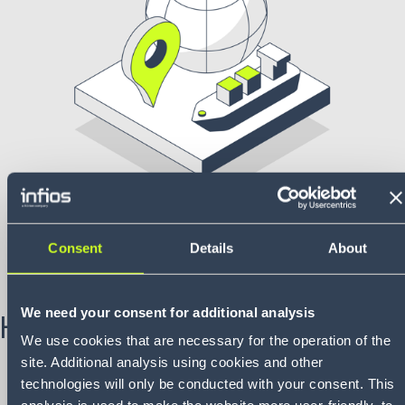
Consent
Details
About
We need your consent for additional analysis
Herausforderung
We use cookies that are necessary for the operation of the
site. Additional analysis using cookies and other
Mangelnde Transparenz:
Einer der sechs größten
technologies will only be conducted with your consent. This
Automobilhersteller weltweit hatte Schwierigkeiten,