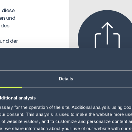
 diese
ien und
 des
und der
e
ichkeit der
nd den
Details
siert
ERHÖHUNG DER 
ditional analysis
sary for the operation of the site. Additional analysis using co
our consent. This analysis is used to make the website more user-
of website visitors, and to customize and personalize content an
ategien und
e, we share information about your use of our website with our s
ion für sich