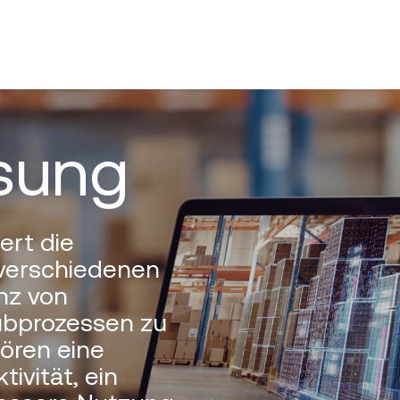
ösung
ert die
 verschiedenen
enz von
ubprozessen zu
ören eine
ivität, ein