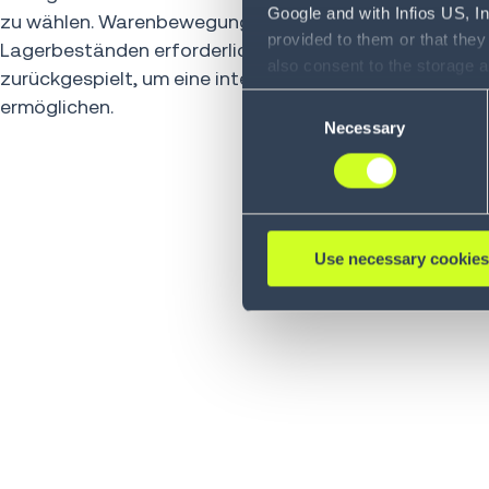
Google and with Infios US, I
zu wählen. Warenbewegungen, die für das Re-Slotting
provided to them or that they
Lagerbeständen erforderlich sind, werden in das
WMS
also consent to the storage 
zurückgespielt, um eine integrierte Aufgabenplanung 
information, including the ab
Consent
ermöglichen.
Policy (
see Privacy Policy
).
Necessary
Selection
Use necessary cookies