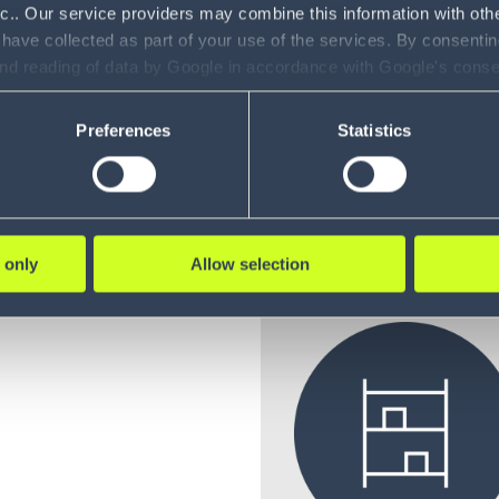
nc.. Our service providers may combine this information with oth
 von
 have collected as part of your use of the services. By consentin
and reading of data by Google in accordance with Google's con
zu
ility to revoke your consent and the service providers we use, ple
Preferences
Statistics
MAXIMIERUNG D
 only
Allow selection