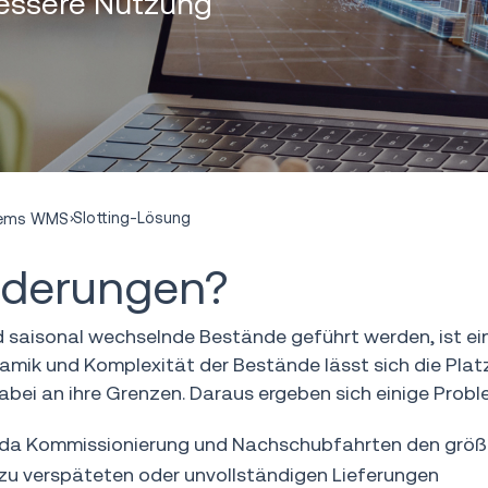
bessere Nutzung
Slotting-Lösung
tems WMS
rderungen?
aisonal wechselnde Bestände geführt werden, ist ein ge
ik und Komplexität der Bestände lässt sich die Platzi
bei an ihre Grenzen. Daraus ergeben sich einige Probl
n, da Kommissionierung und Nachschubfahrten den größt
zu verspäteten oder unvollständigen Lieferungen