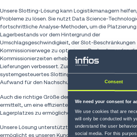
Unsere Slotting-Lösung kann Logistikmanagern helfen,
Probleme zu lösen. Sie nutzt Data Science-Technolog
fortschrittliche Analyse-Methoden, um die Platzierung
Lagerbestands vor dem Hintergrund der
Umschlagsgeschwindigkeit, der Slot-Beschränkungen 
Kommissionierwege zu optimieren. Dadurch werden di
Kommissionierzeiten erheblich verkürzt, was die Pünktl
Lieferungen verbessert. Zudem reduziert ein präzises,
systemgesteuertes Slotting die Kommissionierfehler u
Aufwand für den Nachschub.
Consent
Auch die richtige Größe der Lagerplätze wird automati
We need your consent for ad
ermittelt, um eine effizientere Nutzung des begrenzten
We use cookies that are neces
Lagerplatzes zu ermöglichen.
will only be conducted with y
understand the user behavior 
Unsere Lösung unterstützt verschiedene Slotting-Str
social media. For this purpos
ermöglicht es unseren Kunden, die individuell beste Opt