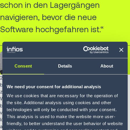
schon in den Lagergängen
navigieren, bevor die neue
Software hochgefahren ist.“
John Santagate
Consent
Details
About
Vice President Robotics & Voice, Infios
2. Der Gedanke an ein Lagerautomatisierungsvorhaben
bringt oft unmittelbare Platz- und Ressourcenproblemen
We need your consent for additional analysis
zum Vorschein. Lagerbetreiber müssen Wege finden, um
We use cookies that are necessary for the operation of
Wachstumpläne mit dem, was sie haben, in Einklang zu
the site. Additional analysis using cookies and other
bringen. Dafür müssen bis auf Weiteres auch die eigenen
technologies will only be conducted with your consent.
vier Wände herhalten. Flexible Automatisierungslösungen
This analysis is used to make the website more user-
lösen dieses Problem und sind grundsätzlich darauf
friendly, to better understand the user behavior of website
ausgerichtet, auf kleiner Fläche mehr zu bewegen.