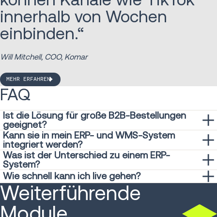
innerhalb von Wochen
einbinden.“
Will Mitchell, COO, Komar
MEHR ERFAHREN
FAQ
Ist die Lösung für große B2B-Bestellungen
geeignet?
Kann sie in mein ERP- und WMS-System
Sie ist optimiert für mehr als 2.000 Positionen mit
integriert werden?
Multithread-Verarbeitung.
Was ist der Unterschied zu einem ERP-
Ja, unser natives iPaaS unterstützt standardmäßig über
System?
1.500 Integrationen. Wir haben auch eine direkte Verbindung
ERP-Systeme wurden nicht für die B2B-Auftragsabwicklung
Wie schnell kann ich live gehen?
zur
Infios Warehouse Management (WM)
-Produktsuite, die
Weiterführende
entwickelt. Wir sind spezialisiert auf Zuweisung, Fulfillment-
Dank der modularen Implementierung und vorgefertigten
eine nahtlos integrierte Lösung ermöglicht.
Logik, komplexe Skalierung und die Erweiterung Ihres
Adaptern sehen Kunden in der Regel innerhalb weniger
Module
bestehenden ERP-Systems. Ein vollständiger Austausch ist
Wochen einen Mehrwert.