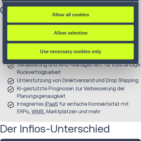
OMS
Allow all cookies
Native EDI für nahtlose B2B-Integration
Allow selection
Dynamische Umverteilung von Bestellungen zur
Optimierung der Auftragsabwicklung
Batch-Auftragszuweisung für eine effiziente
Use necessary cookies only
Bearbeitung
Serialisierung und MHD-Management für vollständige
Rückverfolgbarkeit
Unterstützung von Direktversand und Drop Shipping
KI-gestützte Prognosen zur Verbesserung der
Planungsgenauigkeit
Integriertes
iPaaS
für einfache Konnektivität mit
ERPs,
WMS
, Marktplätzen und mehr
Der Infios-Unterschied