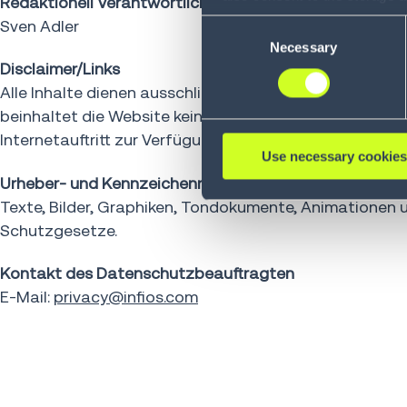
Redaktionell Verantwortlicher
information, including the ab
Sven Adler
Consent
Policy (
see Privacy Policy
).
Necessary
Selection
Disclaimer/Links
Alle Inhalte dienen ausschließlich der allgemeinen Inf
beinhaltet die Website keine Beschaffenheitsgarantie
Internetauftritt zur Verfügung gestellten Links anderer A
Use necessary cookies
Urheber- und Kennzeichenrecht
Texte, Bilder, Graphiken, Tondokumente, Animationen
Schutzgesetze.
Kontakt des Datenschutzbeauftragten
E-Mail:
privacy@infios.com