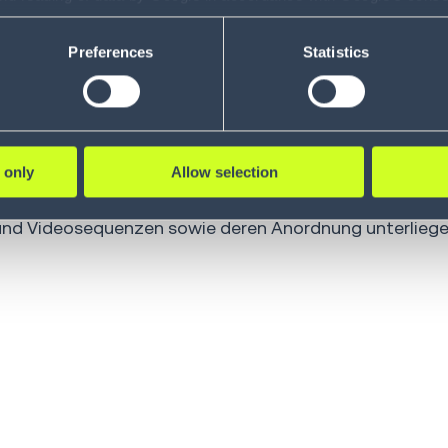
ility to revoke your consent and the service providers we use, ple
Preferences
Statistics
ormation. Für die Korrektheit und Vollständigkeit der I
n oder Werbeaussagen für Produkte. Die Infios Manage
nbieter. Für solche Links haftet ausschließlich deren Ers
 only
Allow selection
 und Videosequenzen sowie deren Anordnung unterlieg