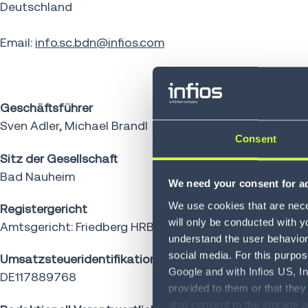
Deutschland
Email:
info.sc.bdn@infios.com
Geschäftsführer
Sven Adler, Michael Brandl
Consent
Sitz der Gesellschaft
Bad Nauheim
We need your consent for ad
We use cookies that are neces
Registergericht
will only be conducted with y
Amtsgericht: Friedberg HRB 7966
understand the user behavior 
social media. For this purpos
Umsatzsteueridentifikationsnummer
Google and with Infios US, I
DE117889768
provided to them or that they
also consent to the storage 