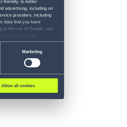
friendly, to better
d advertising, including on
ervice providers, including
er data that you have
g to the use of Google, you
sent mode. For more
ase refer to our Privacy
Marketing
Allow all cookies