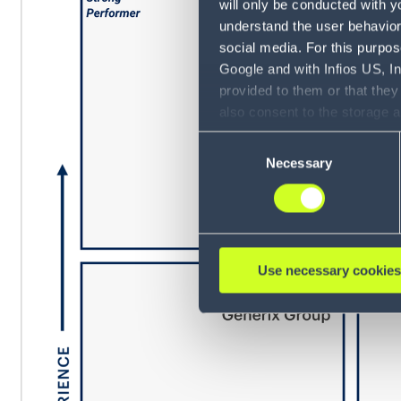
will only be conducted with y
understand the user behavior 
social media. For this purpos
Google and with Infios US, I
provided to them or that they
also consent to the storage 
information, including the ab
Consent
Policy (
see Privacy Policy
).
Necessary
Selection
Use necessary cookies