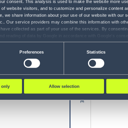
our consent. This analysis is used to make the website more user-
of website visitors, and to customize and personalize content an
e, we share information about your use of our website with our s
nc.. Our service providers may combine this information with oth
 have collected as part of your use of the services. By consentin
and reading of data by Google in accordance with Google's con
ility to revoke your consent and the service providers we use, ple
Preferences
Statistics
 only
Allow selection