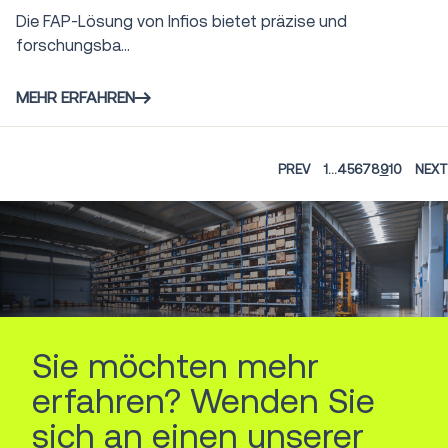
Die FAP-Lösung von Infios bietet präzise und
forschungsba...
MEHR ERFAHREN
PREV
1
...
4
5
6
7
8
9
10
NEXT
Sie möchten mehr
erfahren? Wenden Sie
sich an einen unserer