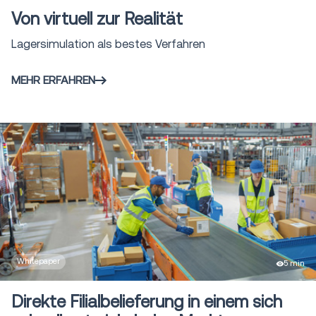
Yard Management System
Von virtuell zur Realität
1
(YMS)
Lagersimulation als bestes Verfahren
Freight Audit & Payment
10
Services
MEHR ERFAHREN
Direct to Store Delivery
5
(DSD)
Whitepaper
5 min
Direkte Filialbelieferung in einem sich