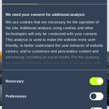
Transportprozess mit Shipment and
Order Visibility
We need your consent for additional analysis
Überwachen Sie eingehende Frachten und optimieren
We use cookies that are necessary for the operation of
Sie Ihr...
the site. Additional analysis using cookies and other
technologies will only be conducted with your consent.
MEHR ERFAHREN
This analysis is used to make the website more user-
friendly, to better understand the user behavior of website
visitors, and to customize and personalize content and
advertising, including on social media. For this purpose,
we share information about your use of our website with
our service providers, including Google and with Infios
US, Inc.. Our service providers may combine this
Consent
information with other data that you have provided to
Necessary
Selection
them or that they have collected as part of your use of
the services. By consenting to the use of Google, you
Preferences
also consent to the storage and reading of data by
Infographic
5 min
Google in accordance with Google's consent mode. For