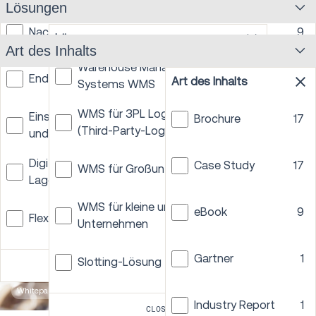
Lösungen
Nachhaltige Logistik
9
Lösungen
Art des Inhalts
Warehouse Management
20
Endkundenerfahrung
9
Art des Inhalts
Systems WMS
WMS für 3PL Logistik
Einsatz der Arbeitskräfte, Sicherheit im Lager
Brochure
17
2
2
PREV
1
...
4
5
6
7
8
9
10
NEXT
(Third-Party-Logistik)
und Effizienz
Digitalisierung und Automatisierung der
Case Study
17
WMS für Großunternehmen
2
10
Lagerverwaltung
WMS für kleine und mittlere
eBook
9
3
Flexible und resiliente Lieferketten
4
Unternehmen
Gartner
1
Slotting-Lösung
2
Optimierung der Lagerverwaltung
14
CLOSE
Whitepaper
5 min
Transportation
Industry Report
1
11
CLOSE