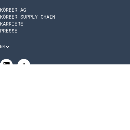
KÖRBER AG
KÖRBER SUPPLY CHAIN
KARRIERE
PRESSE
EN
Rechtliche Anforderungen
Compliance und Verhaltenskodex
Manage Privacy Settings
©2026 Infios US, Inc. All Rights Reserved.