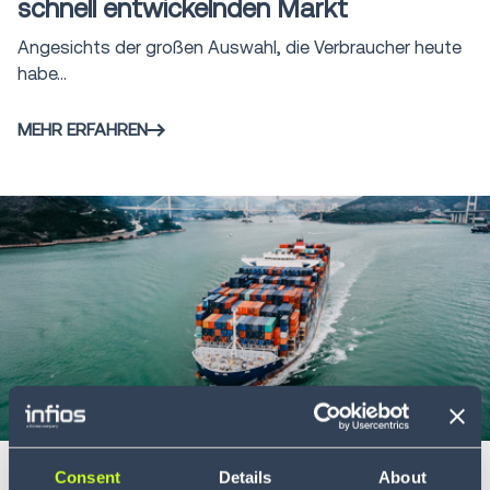
schnell entwickelnden Markt
Angesichts der großen Auswahl, die Verbraucher heute
habe...
MEHR ERFAHREN
Infographic
5 min
Überblick über den gesamten
Consent
Details
About