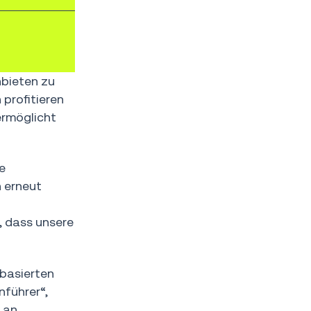
nbieten zu
profitieren
ermöglicht
e
 erneut
, dass unsere
basierten
führer“,
 an