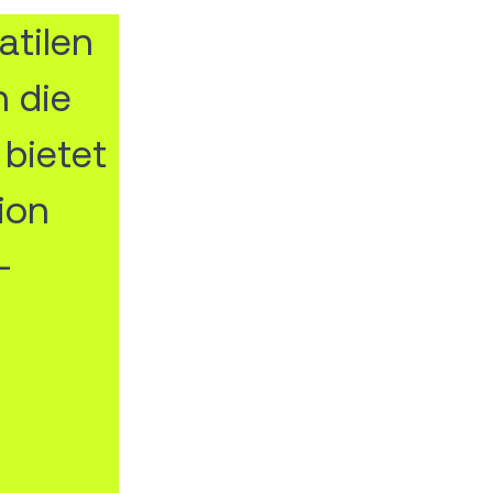
atilen
 die
 bietet
ion
-