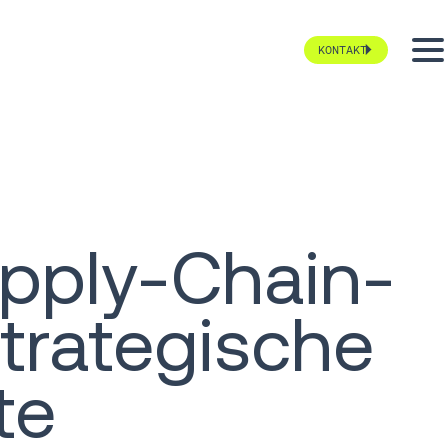
KONTAKT
upply-Chain-
trategische
te