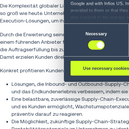
Google and with Infios US, I
Die Komplexität globaler Lieferketten nimmt weiter zu. 
provided to them or that they
so groß wie heute. Unternehmen erwarten zunehmend 
also consent to the storage 
Execution-Lösungen, um ihre Innovationskraft zu siche
information, including the ab
Consent
Policy (
see Privacy Policy
).
Necessary
Durch die Erweiterung seines Angebotsportfolios über
Selection
einem führenden Anbieter für die Steuerung von Ware
die Auftragserfüllung bis zum Endverbraucher. So werd
Damit erzielen Kunden direkte Verbesserungen nicht nu
Use necessary cookies
Konkret profitieren Kunden vom Zusammenschluss von
Lösungen, die Inbound- und Outbound-Supply-Chai
und das Endkundenerlebnis verbessern, indem sie 
Eine belastbare, zuverlässige Supply-Chain-Execu
und es Kunden ermöglicht, Wachstumspotenziale 
präventiv darauf zu reagieren.
Die Möglichkeit, zukünftige Supply-Chain-Strateg
Rentabilitätspotenziale im Unternehmen zu identif