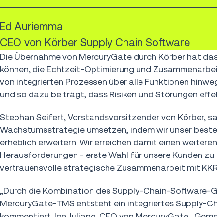
Ed Auriemma
CEO von Körber Supply Chain Software
Die Übernahme von MercuryGate durch Körber hat das Z
können, die Echtzeit-Optimierung und Zusammenarbeit 
von integrierten Prozessen über alle Funktionen hinwe
und so dazu beiträgt, dass Risiken und Störungen effe
Stephan Seifert, Vorstandsvorsitzender von Körber, sag
Wachstumsstrategie umsetzen, indem wir unser beste
erheblich erweitern. Wir erreichen damit einen weitere
Herausforderungen - erste Wahl für unsere Kunden zu s
vertrauensvolle strategische Zusammenarbeit mit KKR 
„Durch die Kombination des Supply-Chain-Software-G
MercuryGate-TMS entsteht ein integriertes Supply-Ch
kommentiert Joe Juliano, CEO von MercuryGate. „Gem