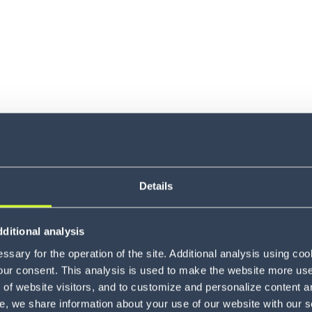
Details
Körber und KKR, und führender Anbieter von End-to-End
Übernahme von MercuryGate International Inc., einem 
ditional analysis
unterzeichnet. MercuryGate steht für multimodale Op
sary for the operation of the site. Additional analysis using co
iniert mit schneller Implementierung und messbaren
our consent. This analysis is used to make the website more user-
erer strategischer Schritt, das Supply-Chain-Software-
of website visitors, and to customize and personalize content an
rn, die für Kunden flexibel anpassbar und skalierbar 
e, we share information about your use of our website with our s