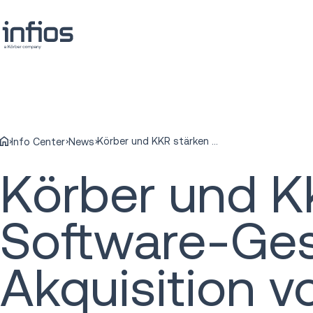
Körber und KKR stärken Supply-Chain-Software-Geschäft durch strategische Akquisition von MercuryGate
Info Center
News
Körber und K
Software-Ges
Akquisition 