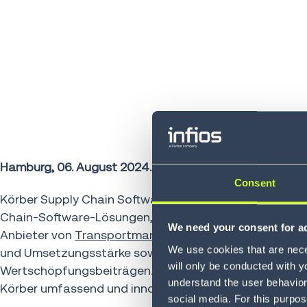
Hamburg, 06. August 2024.
Consent
Körber Supply Chain Software, ein Joint Venture von 
Chain-Software-Lösungen, hat eine Vereinbarung zur 
We need your consent for ad
Anbieter von
Transportmanagementsystemen
(TMS), 
We use cookies that are neces
und Umsetzungsstärke sowie für breite Expertise komb
will only be conducted with y
Wertschöpfungsbeiträgen. Die Akquisition ist ein weit
understand the user behavior 
Körber umfassend und innovativ um Lösungen zu erweite
social media. For this purpos