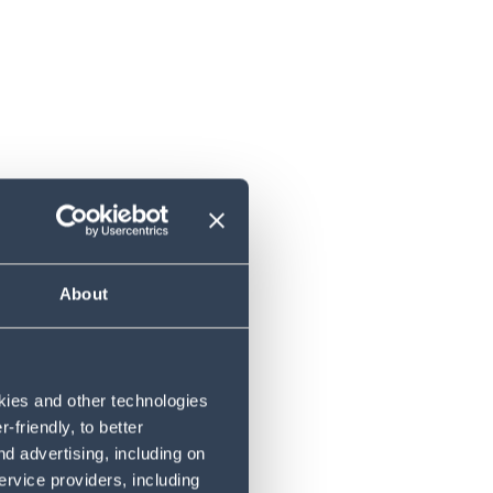
About
 Supply-
führenden
timierungs-
okies and other technologies
friendly, to better
Portfolio von
d advertising, including on
sind.
ervice providers, including