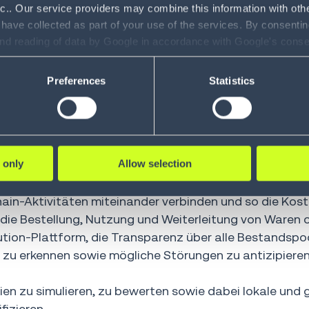
nc.. Our service providers may combine this information with oth
Daher war der Bedarf an Flexibilität und Ausfallsicherh
 have collected as part of your use of the services. By consentin
Anpassungsfähigkeit und Skalierbarkeit von Supply-C
and reading of data by Google in accordance with Google's con
rn und flexibel expandieren zu können.
ility to revoke your consent and the service providers we use, ple
Preferences
Statistics
 alle Supply-Chain-Software-Prozessschritte hinweg w
nverkehrsströmen – von der Beschaffung über den Ein
en Planungssilos minimiert und die Problemlösung besc
r in ihren Prozessen, sondern auch ihrer Geschäftserge
 only
Allow selection
 Körber Supply Chain Software und MercuryGate durch
n-Aktivitäten miteinander verbinden und so die Kost
die Bestellung, Nutzung und Weiterleitung von Waren o
tion-Plattform, die Transparenz über alle Bestandspoo
zu erkennen sowie mögliche Störungen zu antizipiere
ien zu simulieren, zu bewerten sowie dabei lokale und 
izieren.