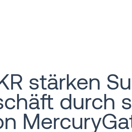
KR stärken S
chäft durch s
von MercuryGa