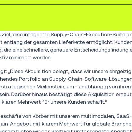
iel, eine integrierte Supply-Chain-Execution-Suite a
entlang der gesamten Lieferkette ermöglicht. Kunden 
g, die eine schnellere, genauere Entscheidungsfindung 
ktiv minimiert werden.
t: „Diese Akquisition belegt, dass wir unsere ehrgeizig
hendes Portfolio an Supply-Chain-Software-Lösungen
n strategischen Meilenstein, um - unabhängig von ihren
ein. Darüber hinaus bestätigt diese Akquisition erneut
klaren Mehrwert für unsere Kunden schafft.“
eschäfts von Körber mit unserem multimodalen, SaaS-
ain-Angebot mit klarem Mehrwert für globale Branchen
einsam bieten wir das weltweit umfassendste Angebot