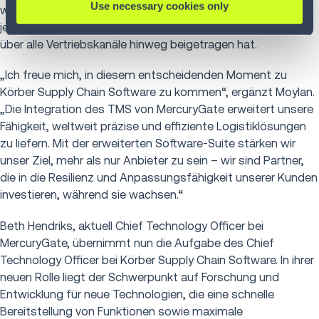
Use necessary cookies only
wie HP und SAP zusammengearbeitet, wo er in den
jeweiligen Funktionen maßgeblich zu Wachstumsinitiativen
über alle Vertriebskanäle hinweg beigetragen hat.
„Ich freue mich, in diesem entscheidenden Moment zu
Körber Supply Chain Software zu kommen“, ergänzt Moylan.
„Die Integration des TMS von MercuryGate erweitert unsere
Fähigkeit, weltweit präzise und effiziente Logistiklösungen
zu liefern. Mit der erweiterten Software-Suite stärken wir
unser Ziel, mehr als nur Anbieter zu sein – wir sind Partner,
die in die Resilienz und Anpassungsfähigkeit unserer Kunden
investieren, während sie wachsen.“
Beth Hendriks, aktuell Chief Technology Officer bei
MercuryGate, übernimmt nun die Aufgabe des Chief
Technology Officer bei Körber Supply Chain Software. In ihrer
neuen Rolle liegt der Schwerpunkt auf Forschung und
Entwicklung für neue Technologien, die eine schnelle
Bereitstellung von Funktionen sowie maximale