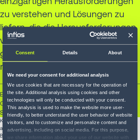
einzigartigen Herausforderungen
zu verstehen und Lösungen zu
liefern, die die Herausforderungen
von heute bewältigen und
gleichzeitig die Chancen von
Consent
Details
About
morgen antizipieren.“
We need your consent for additional analysis
We use cookies that are necessary for the operation of
the site. Additional analysis using cookies and other
Ed Auriemma
technologies will only be conducted with your consent.
Chief Executive Officer, Körber Supply Chain
This analysis is used to make the website more user-
Software
friendly, to better understand the user behavior of website
Körber Supply Chain Software ernennt zudem Tim Moylan
visitors, and to customize and personalize content and
als ersten Chief Commercial Officer des Unternehmens und
advertising, including on social media. For this purpose,
Beth Hendriks als neuen Chief Technology Officer. „Wir
we share information about your use of our website with