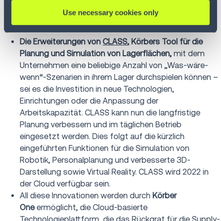
gleichzeitig die Auslastung, den Durchsatz sowie die
Use necessary cookies only
Rentabilität zu maximieren, indem sie die Daten aus
ihren Interaktionen nutzen.
Die Erweiterungen von
CLASS
, Körbers Tool für die
Planung und Simulation von Lagerflächen,
mit dem
Unternehmen eine beliebige Anzahl von „Was-wäre-
wenn“-Szenarien in ihrem Lager durchspielen können –
sei es die Investition in neue Technologien,
Einrichtungen oder die Anpassung der
Arbeitskapazität. CLASS kann nun die langfristige
Planung verbessern und im täglichen Betrieb
eingesetzt werden. Dies folgt auf die kürzlich
eingeführten Funktionen für die Simulation von
Robotik, Personalplanung und verbesserte 3D-
Darstellung sowie Virtual Reality. CLASS wird 2022 in
der Cloud verfügbar sein.
All diese Innovationen werden durch
Körber
One
ermöglicht, die Cloud-basierte
Technologieplattform, die das Rückgrat für die Supply-