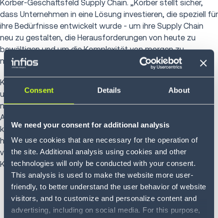
Kӧrber-Geschäftsfeld Supply Chain. „Kӧrber stellt sicher,
dass Unternehmen in eine Lösung investieren, die speziell für
ihre Bedürfnisse entwickelt wurde - um ihre Supply Chain
neu zu gestalten, die Herausforderungen von heute zu
bewältigen und um die Komplexität von morgen zu
meistern.“
Körber wird sich auf drei Schlüsselbereiche konzentrieren,
Consent
Details
About
um die Supply-Chain digital voranzutreiben. Dazu gehören
neben der Cloud auch die nahtlose Integration von Mensch,
Automatisierung und
Robotik
sowie
Simulation
und
We need your consent for additional analysis
künstliche Intelligenz (KI). Das Ergebnis ist eine
We use cookies that are necessary for the operation of
hervorragende Effizienz von intelligenten Supply Chains mit
the site. Additional analysis using cookies and other
verbesserter Vorhersagbarkeit und besseren Ergebnissen.
technologies will only be conducted with your consent.
Konkrete Beispiele sind:
This analysis is used to make the website more user-
Die
Umstellung auf die Cloud
, die in Europa bereits in
friendly, to better understand the user behavior of website
vollem Gange ist, soll die Agilität, Leistung und
visitors, and to customize and personalize content and
Produktivität von Abläufen in der Supply Chain und IT-
advertising, including on social media. For this purpose,