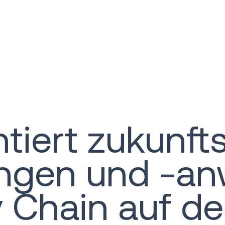
ntiert zukunf
ungen und -a
y Chain auf de