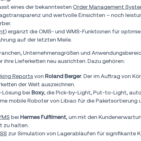
asst eines der bekanntesten
Order Management Syste
agstransparenz und wertvolle Einsichten – noch leistu
rber.
nt)
ergänzt die OMS- und WMS-Funktionen für optimie
ahrung auf der letzten Meile.
 Branchen, Unternehmensgrößen und Anwendungsberei
r ihre Lieferketten neu ausrichten. Dazu gehören:
king Reports
von
Roland Berger
. Der im Auftrag von Kör
rketten der Welt auszeichnen.
t-Lösung bei
Boxy
, die Pick-by-Light, Put-to-Light, au
 mobile Roboter von Libiao für die Paketsortierung 
YMS
bei
Hermes Fulfilment
, um mit den Kundenerwartu
 zu halten.
SS
zur Simulation von Lagerabläufen für signifikante 