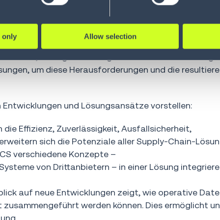
 sind kritische Erfolgsfaktoren und berühren alle
Vice President EMEA Operations bei Körber Supply Cha
 only
Allow selection
 möglich, die Resilienz, Flexibilität und Agilität gewäh
dkunden, die Digitalisierung und Prozess- oder Anlag
lösungen, um diese Herausforderungen und die resultier
en Entwicklungen und Lösungsansätze vorstellen:
e Effizienz, Zuverlässigkeit, Ausfallsicherheit,
erweitern sich die Potenziale aller Supply-Chain-Lösun
CS verschiedene Konzepte –
Systeme von Drittanbietern – in einer Lösung integrier
blick auf neue Entwicklungen zeigt, wie operative Dat
it zusammengeführt werden können. Dies ermöglicht un
nung.