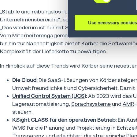
„Stabile und reibungslos funktionierende Supply Chains
Unternehmensbereiche“, so Michael Brandl, Executive 
Use necessary cookies
„Das wiederum ist nur mit Softwarelösungen und Services
Vom Mitarbeiterengagement über die Erfahrung der En
bis hin zur Nachhaltigkeit bietet Körber die Software
Komplexität der Lieferkette zu bewältigen."
In Hinblick auf diese Trends wird Körber seine neuest
Die Cloud:
Die SaaS-Lösungen von Körber steigern di
Umweltfreundlichkeit und Cybersicherheit. Damit 
Unified Control System (UCS)
:
Ab 2023 wird das U
Lagerautomatisierung,
Sprachsysteme
und
AMR
-
steuern.
K.Sight CLASS für den operativen Betrieb
:
Ein Aus
WMS für die Planung und Projektierung in Echtze
Transparenz und erleichtert die strategische Pla