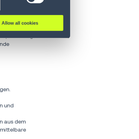
in Software.
Allow all cookies
rleisten.
enoptimierung
ende
gen.
en und
en aus dem
mittelbare