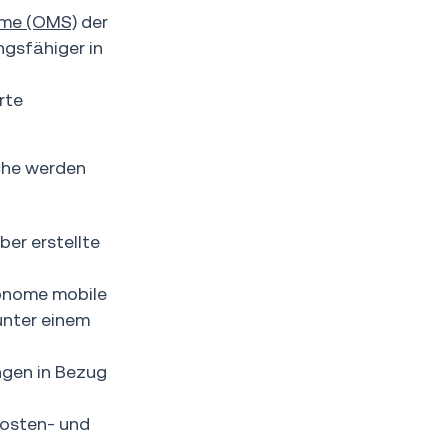
me (OMS)
der
ngsfähiger in
rte
che werden
ber erstellte
tonome mobile
unter einem
ngen in Bezug
Kosten- und