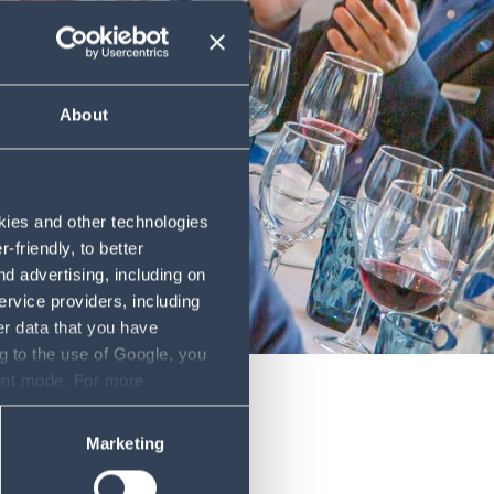
About
okies and other technologies
friendly, to better
d advertising, including on
ervice providers, including
er data that you have
g to the use of Google, you
sent mode. For more
ase refer to our Privacy
Marketing
en
auf seiner