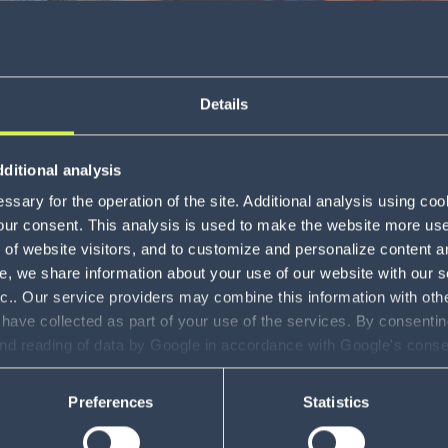
Details
ditional analysis
sary for the operation of the site. Additional analysis using co
our consent. This analysis is used to make the website more user-
of website visitors, and to customize and personalize content an
e, we share information about your use of our website with our s
nc.. Our service providers may combine this information with oth
 have collected as part of your use of the services. By consentin
and reading of data by Google in accordance with Google's con
ility to revoke your consent and the service providers we use, ple
Preferences
Statistics
,
Steuerung und Simulation
,
Robotik
und
Voice-Lösung
ltung vom 11. bis 13. Oktober 2022 in Rotterdam.