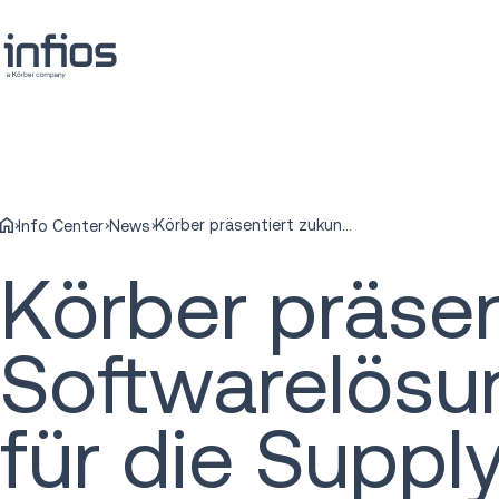
Körber präsentiert zukunftsweisende Softwarelösungen und -anwendungen für die Supply Chain auf der Elevate EMEA
Info Center
News
Körber präse
Softwarelös
für die Suppl