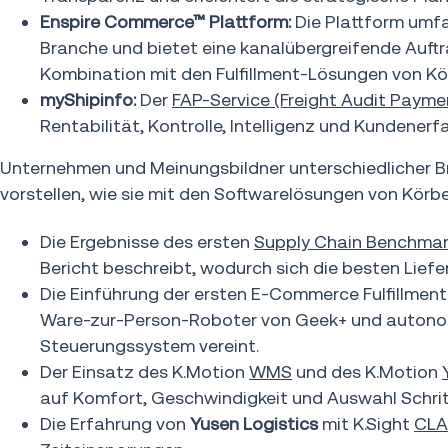
Enspire Commerce™ Plattform:
Die Plattform umf
Branche und bietet eine kanalübergreifende Auftr
Kombination mit den Fulfillment-Lösungen von Kö
myShipinfo:
Der
FAP-Service (Freight Audit Payme
Rentabilität, Kontrolle, Intelligenz und Kundenerf
Unternehmen und Meinungsbildner unterschiedlicher
vorstellen, wie sie mit den Softwarelösungen von Körbe
Die Ergebnisse des ersten
Supply Chain Benchmar
Bericht beschreibt, wodurch sich die besten Liefe
Die Einführung der ersten E-Commerce Fulfillmen
Ware-zur-Person-Roboter von Geek+ und autonome
Steuerungssystem vereint.
Der Einsatz des K.Motion
WMS
und des K.Motion
auf Komfort, Geschwindigkeit und Auswahl Schritt
Die Erfahrung von
Yusen Logistics
mit K.Sight
CLA