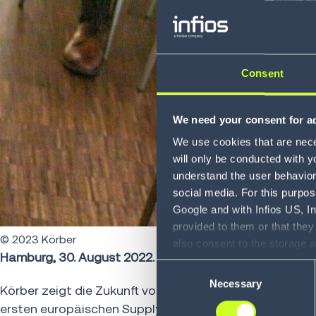
Consent
We need your consent for ad
We use cookies that are neces
will only be conducted with y
understand the user behavior 
social media. For this purpos
Google and with Infios US, I
provided to them or that they
© 2023 Körber
also consent to the storage 
Hamburg, 30. August 2022.
information, including the ab
Consent
Policy (
see Privacy Policy
).
Necessary
Selection
Körber zeigt die Zukunft von
Warehouse Management
ersten europäischen Supply Chain Networking-Veransta