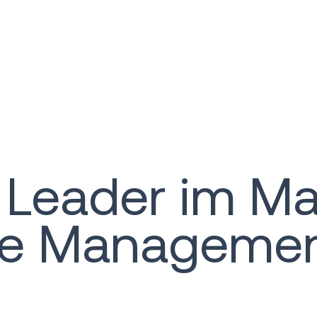
n Leader im M
se Manageme