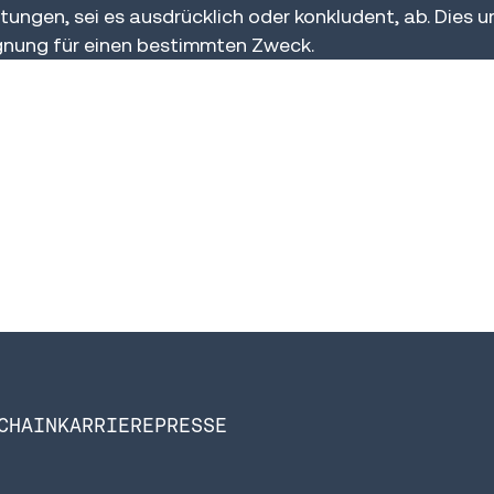
stungen, sei es ausdrücklich oder konkludent, ab. Dies
gnung für einen bestimmten Zweck.
CHAIN
KARRIERE
PRESSE