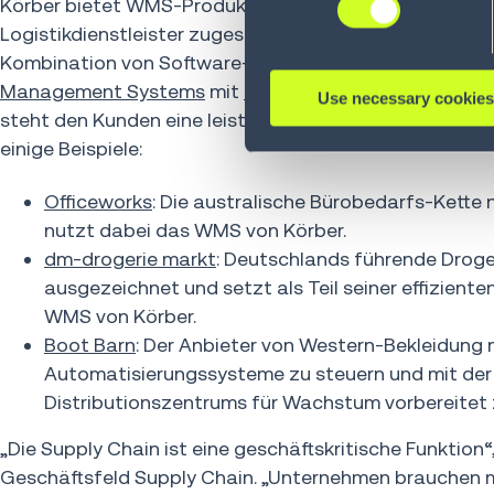
Körber bietet WMS-Produkte, die jeweils präzise auf d
Logistikdienstleister zugeschnitten sind. Dabei verzei
Kombination von Software- und Automatisierungslösun
Management Systems
mit
autonomen mobilen Robote
Use necessary cookies
steht den Kunden eine leistungsstarke Logistics Suite z
einige Beispiele:
Officeworks
: Die australische Bürobedarfs-Kette
nutzt dabei das WMS von Körber.
dm-drogerie markt
: Deutschlands führende Droge
ausgezeichnet und setzt als Teil seiner effiziente
WMS von Körber.
Boot Barn
: Der Anbieter von Western-Bekleidung
Automatisierungssysteme zu steuern und mit der
Distributionszentrums für Wachstum vorbereitet z
„Die Supply Chain ist eine geschäftskritische Funktion
Geschäftsfeld Supply Chain. „Unternehmen brauchen meh