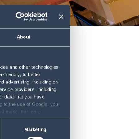
About
ssifiziert.
anne reicht
upply Chain
okies and other technologies
friendly, to better
d advertising, including on
d Supply
ervice providers, including
e Management
er data that you have
rativen
g to the use of Google, you
zt unsere
sent mode. For more
räsenz können
ase refer to our Privacy
Marketing