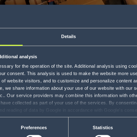
Details
use Management Systeme (WMS) 2021
als ein Leader kla
anspruchsvollen Lösungen des Unternehmens auf. Die Sp
ditional analysis
tisierung. So können die Systeme die Komplexität der S
sary for the operation of the site. Additional analysis using co
ältigen.
our consent. This analysis is used to make the website more user-
of website visitors, and to customize and personalize content an
rklärt Chad Collins, CEO Software, Kӧrber-Geschäftsfel
e, we share information about your use of our website with our s
als ein Leader im Gartner Magic Quadrant für Warehous
nc.. Our service providers may combine this information with oth
ortfolio einschließlich Software zur Steuerung der ope
 have collected as part of your use of the services. By consentin
Robotertechnik zusammengestellt haben. Dieses verset
and reading of data by Google in accordance with Google's con
äufe optimal zu bewältigen. Dank unserer weltweiten P
ility to revoke your consent and the service providers we use, ple
eiten."
Preferences
Statistics