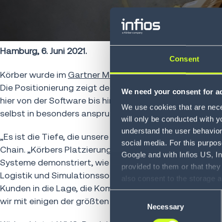
Hamburg, 6. Juni 2021.
Consent
Körber wurde im
Gartner Magic Quadrant für Wareho
Die Positionierung zeigt deutlich die Potenziale der 
We need your consent for ad
hier von der Software bis hin zur Materialflussautoma
We use cookies that are neces
selbst in besonders anspruchsvollen Umgebungen bew
will only be conducted with y
understand the user behavior 
„Es ist die Tiefe, die unsere Lösungen auszeichnet", e
social media. For this purpos
Chain. „Körbers Platzierung das dritte Mal in Folge 
Google and with Infios US, I
Systeme demonstriert, wie wir ein komplettes Produktp
provided to them or that they
Logistik und Simulationssoftware sowie Sprach- und 
also consent to the storage 
Kunden in die Lage, die Komplexität ihrer Logistikabl
information, including the ab
Consent
wir mit einigen der größten Unternehmen zusammenarb
Policy (
see Privacy Policy
).
Necessary
Selection