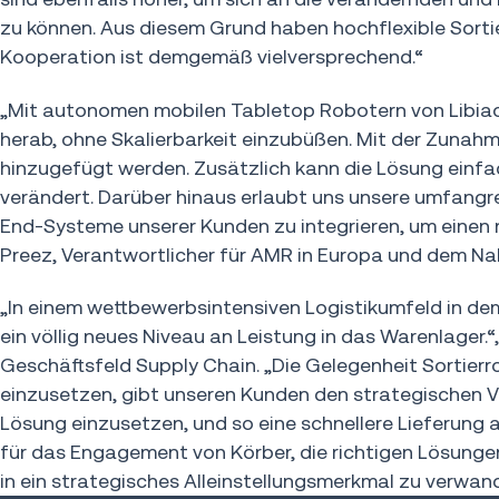
zu können. Aus diesem Grund haben hochflexible Sort
Kooperation ist demgemäß vielversprechend.“
„Mit autonomen mobilen Tabletop Robotern von Libiao 
herab, ohne Skalierbarkeit einzubüßen. Mit der Zunah
hinzugefügt werden. Zusätzlich kann die Lösung einfa
verändert. Darüber hinaus erlaubt uns unsere umfangre
End-Systeme unserer Kunden zu integrieren, um einen n
Preez, Verantwortlicher für AMR in Europa und dem Na
„In einem wettbewerbsintensiven Logistikumfeld in dem 
ein völlig neues Niveau an Leistung in das Warenlager
Geschäftsfeld Supply Chain. „Die Gelegenheit Sortier
einzusetzen, gibt unseren Kunden den strategischen Vor
Lösung einzusetzen, und so eine schnellere Lieferung auf
für das Engagement von Körber, die richtigen Lösunge
in ein strategisches Alleinstellungsmerkmal zu verwand