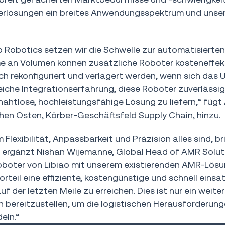
ierlösungen ein breites Anwendungsspektrum und unse
Robotics setzen wir die Schwelle zur automatisierten
me an Volumen können zusätzliche Roboter kosteneffek
ch rekonfiguriert und verlagert werden, wenn sich das
iche Integrationserfahrung, diese Roboter zuverlässig 
ahtlose, hochleistungsfähige Lösung zu liefern,“ fügt
hen Osten, Körber-Geschäftsfeld Supply Chain, hinzu.
Flexibilität, Anpassbarkeit und Präzision alles sind, b
.“, ergänzt Nishan Wijemanne, Global Head of AMR Solut
roboter von Libiao mit unserem existierenden AMR-Lösu
teil eine effiziente, kostengünstige und schnell einsa
 der letzten Meile zu erreichen. Dies ist nur ein weiter
n bereitzustellen, um die logistischen Herausforderun
eln.“