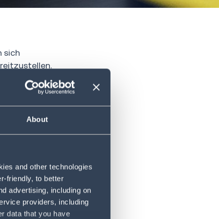
 sich
eitzustellen.
erung. Das
sierung für
 sogenannte
About
inzigartigen
t das
ecken: Post,
nd
okies and other technologies
mte Supply
friendly, to better
d advertising, including on
ervice providers, including
ausforderung
er data that you have