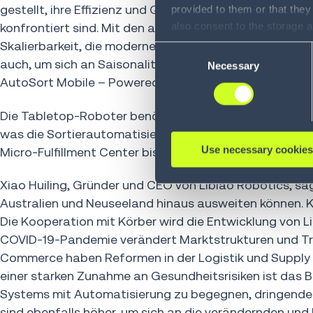
gestellt, ihre Effizienz und Qualität zu verbessern, 
provided to them or that they
also consent to the storage 
konfrontiert sind. Mit den autonomen mobilen Robotern 
information, including the ab
Skalierbarkeit, die moderne Unternehmen benötigen, u
Consent
Policy (
see Privacy Policy
).
auch, um sich an Saisonalität oder andere Spitzenze
Necessary
Selection
AutoSort Mobile – Powered by Libiao“ angeboten.
Die Tabletop-Roboter benötigen nur eine kleine Fläche 
was die Sortierautomatisierung zugänglicher und flexi
Use necessary cookies
Micro-Fulfillment Center bis zum großen Sortierdepot.
Xiao Huiling, Gründer und CEO von Libiao Robotics, sag
Australien und Neuseeland hinaus ausweiten können. Kö
Die Kooperation mit Körber wird die Entwicklung von Li
COVID-19-Pandemie verändert Marktstrukturen und Tr
Commerce haben Reformen in der Logistik und Supply 
einer starken Zunahme an Gesundheitsrisiken ist das 
Systems mit Automatisierung zu begegnen, dringender al
sind ebenfalls höher, um sich an die verändernden un