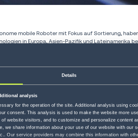
utonome mobile Roboter mit Fokus auf Sortierung, haben
ogien in Europa, Asien-Pazifik und Lateinamerika ber
 auf die Paketsortierung nach der Auftragskommissioni
vation im Bereich künstliche Intelligenz und Automati
he von Sortierrobotern entwickelt, insbesondere für die
Details
t an intelligenten Sortierlösungen entworfen, um die e
en weltweit zu erfüllen. In den letzten fünf Jahren ha
tweit eingesetzt, die eine Vielzahl von Industrien abd
ditional analysis
e, Kühllager, Schmuck, Bildung, Herstellung, Bücher u
sary for the operation of the site. Additional analysis using co
ne einzigartige Lösungstiefe und -breite, die die gesa
our consent. This analysis is used to make the website more user-
of website visitors, and to customize and personalize content an
e, we share information about your use of our website with our s
umens im Allgemeinen werden Warenlager vor die Her
nc.. Our service providers may combine this information with oth