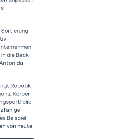
re
 Sortierung
tiv
 Unternehmen
in die Back-
 Anton du
ringt Robotik
ions, Körber-
ngsportfolio
tzfähige
es Beispiel
gen von heute