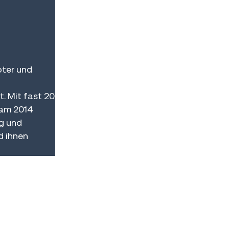
oter und
. Mit fast 20
eam 2014
ng und
d ihnen