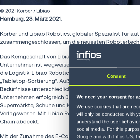
© 2021 Körber / Libiao
Hamburg, 23. März 2021.
Körber und
Libiao Robotics
, globaler Spezialist für a
zusammengeschlossen, um die neuesten Robotertechnol
Das Kerngeschäft von Libiao Robotics fokussiert sich
Unternehmen ist wegweisend für die Forschung und Inno
die Logistik. Libiao Robotics hat erfolgreich eine Rei
Consent
„Tabletop-Sortierung“. Außerdem haben sie eine Vielfal
Bedürfnisse unterschiedlicher Industrien und Unternehm
Unternehmen erfolgreich über 15.000 Sortierroboter wel
We need your consent for ad
Supermärkte, Schuhe und Kleidung, Medizin, Gastronomi
We use cookies that are neces
Verlagswesen. Mit Libiao Robotics erweitert Körber sei
will only be conducted with y
Chain abdeckt.
understand the user behavior 
social media. For this purpos
Mit der Zunahme des E-Commerce und des Auftragsvol
Google and with Infios US, I