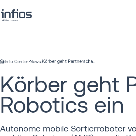
Körber geht Partnerschaft mit Libiao Robotics ein
Info Center
News
Körber geht P
Robotics ein
Autonome mobile Sortierroboter vo