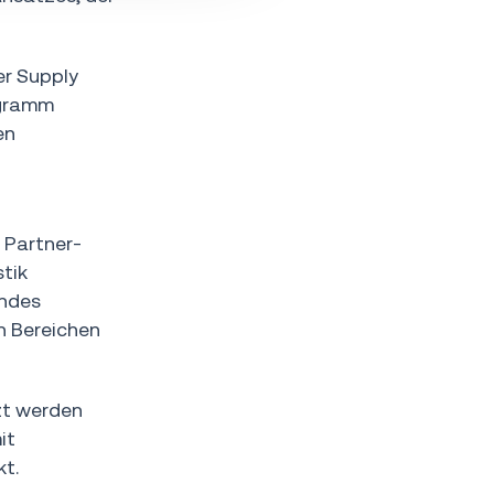
er Supply
ogramm
en
 Partner-
tik
endes
n Bereichen
tzt werden
it
t.