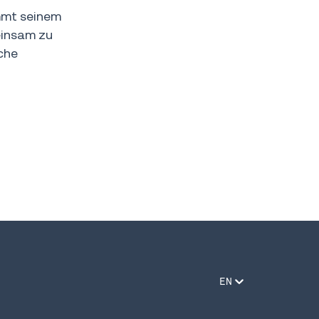
mmt seinem
einsam zu
che
EN