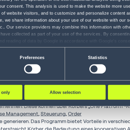
our consent. This analysis is used to make the website more user-
of website visitors, and to customize and personalize content an
e, we share information about your use of our website with our s
nc.. Our service providers may combine this information with oth
 have collected as part of your use of the services. By consentin
and reading of data by Google in accordance with Google's con
ility to revoke your consent and the service providers we use, ple
Preferences
Statistics
arelösungen durch das neue Partnerschaftsmodell EVOLV
z, über den angesehene Akteure der gesamten Logisti
.
 only
Allow selection
n auf und richtet sich an kleine und wachsende Part
ernehmen. Diese können über Körbers „One Platform"-
se Management
,
Steuerung
,
Order
 generieren. Das Programm bietet Vorteile in verschi
terstreicht Körber die Bedeutung eines kooperativen 