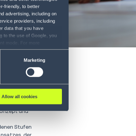
friendly, to better
d advertising, including on
ervice providers, including
er data that you have
g to the use of Google, you
sent mode. For more
ase refer to our Privacy
Marketing
E. Das
kbranche
Allow all cookies
ner ebenso
Konzept und
edenen Stufen
Ansatzes, der