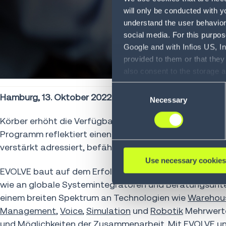
will only be conducted with y
understand the user behavior 
social media. For this purpos
Google and with Infios US, I
provided to them or that they
also consent to the storage 
information, including the ab
Consent
Policy (
see Privacy Policy
).
Hamburg, 13. Oktober 2022.
Necessary
Selection
Körber erhöht die Verfügbarkeit seiner Logistiksoftw
Programm reflektiert einen maßgeschneiderten Ansat
verstärkt adressiert, befähigt und unterstützt werden
Use necessary cookies
EVOLVE baut auf dem Erfolg bestehender Kooperatione
wie an globale Systemintegratoren und Beratungsunt
einem breiten Spektrum an Technologien wie
Warehou
Management
,
Voice
,
Simulation
und
Robotik
Mehrwerte
und Möglichkeiten der Zusammenarbeit. Mit EVOLVE un