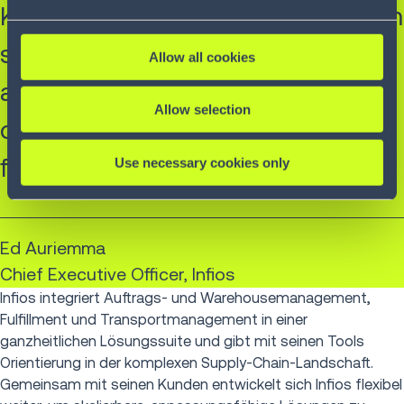
Kunden zusammenzuarbeiten, um
schon heute Lösungen für die
Allow all cookies
aktuellen Herausforderungen und
Allow selection
die Probleme von morgen zu
finden.“
Use necessary cookies only
Ed Auriemma
Chief Executive Officer, Infios
Infios integriert Auftrags- und Warehousemanagement,
Fulfillment und Transportmanagement in einer
ganzheitlichen Lösungssuite und gibt mit seinen Tools
Orientierung in der komplexen Supply-Chain-Landschaft.
Gemeinsam mit seinen Kunden entwickelt sich Infios flexibel