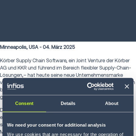
Minneapolis, USA - 04. März 2025
Körber Supply Chain Software, ein Joint Venture der Körber
AG und KKR und führend im Bereich flexibler Supply-Chain-
Lösungen,– hat heute seine neue Unternehmensmarke
vorgestellt: Infios steht sinnbildlich für das Konzept, Kunden
bei ihren gegenwärtigen Herausforderungen abzuholen und
gemeinsam mit ihnen die Zukunft zu gestalten.
Consent
Details
About
Der Name Infios ist eine Referenz an die Unendlichkeit und
erinnert an die Größe der vernetzten globalen Märkte. Er
symbolisiert zugleich die nahezu grenzenlosen
We need your consent for additional analysis
Möglichkeiten, Unternehmen bei der Zukunftsgestaltung zu
We use cookies that are necessary for the operation of