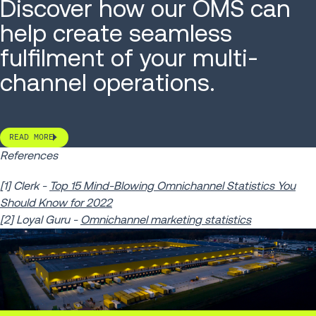
Discover how our OMS can
help create seamless
fulfilment of your multi-
channel operations.
READ MORE
References
[1] Clerk -
Top 15 Mind-Blowing Omnichannel Statistics You
Should Know for 2022
[2] Loyal Guru -
Omnichannel marketing statistics