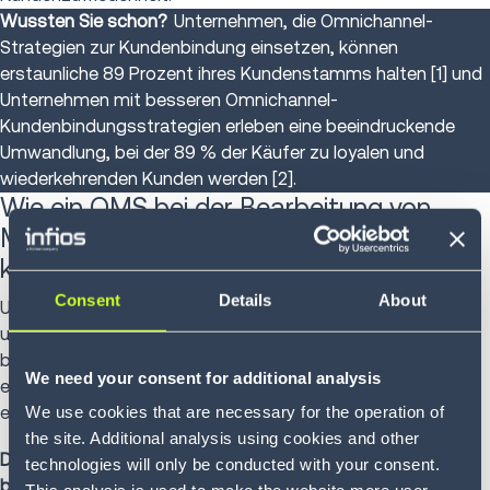
Wussten Sie schon?
Unternehmen, die Omnichannel-
Strategien zur Kundenbindung einsetzen, können
erstaunliche 89 Prozent ihres Kundenstamms halten [1] und
Unternehmen mit besseren Omnichannel-
Kundenbindungsstrategien erleben eine beeindruckende
Umwandlung, bei der 89 % der Käufer zu loyalen und
wiederkehrenden Kunden werden [2].
Wie ein OMS bei der Bearbeitung von
Multichannel-Aufträgen unterstützen
kann
Consent
Details
About
Unternehmen aller Branchen setzen OMS-Technologien ein,
um die Komplexität des Multichannel-Vertriebs zu
bewältigen. Diese Lösungen vereinfachen Prozesse,
We need your consent for additional analysis
ermöglichen datengestützte Entscheidungen und bieten
We use cookies that are necessary for the operation of
eine ganzheitliche Sicht auf die Kundenaktivitäten.
the site. Additional analysis using cookies and other
Die wichtigsten Bereiche, in denen OMS-Systeme Vorteile
technologies will only be conducted with your consent.
bieten: