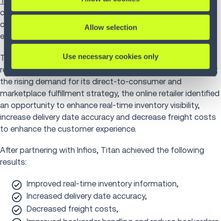
Titan Brands
is a $200M+ online retailer of private-label
consumer and small business goods, specializing in
commercial and farm attachments, loading ramps, fitness
Allow selection
equipment and various outdoor items.
Use necessary cookies only
The company was experiencing exponential growth, with
revenue projected to triple over the next five years. To meet
the rising demand for its direct-to-consumer and
marketplace fulfillment strategy, the online retailer identified
an opportunity to enhance real-time inventory visibility,
increase delivery date accuracy and decrease freight costs
to enhance the customer experience.
After partnering with Infios, Titan achieved the following
results:
Improved real-time inventory information,
Increased delivery date accuracy,
Decreased freight costs,