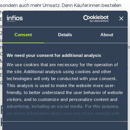
sondern auch mehr Umsatz. Denn Käufer:innen bestellen
häufiger, wenn sie sicher sind, die Ware bei der
Erstzustellung zu erhalten, auch wenn sie nicht zu Hause
sind. Ein weiterer Vorteil der Packstation: Wenn die
Zustellquote wächst, sinken auch Ihre Kosten für Retouren
Consent
Details
About
und Wiederversendung. Und damit ist die Packstation nicht
nur ein wichtiger Faktor, um Kosten zu senken, sondern auch
CO2-Emissionen zu sparen. Zum einen, weil
We need your consent for additional analysis
Mehrfachzustellungen wegfallen und damit unnötige Wege,
We use cookies that are necessary for the operation of
und zum anderen, weil auf der letzten Meile rund 30 % CO2-
the site. Additional analysis using cookies and other
Emissionen gegenüber einer regulären Haustürzustellung
technologies will only be conducted with your consent.
gespart werden.
This analysis is used to make the website more user-
friendly, to better understand the user behavior of website
visitors, and to customize and personalize content and
Positives
advertising, including on social media. For this purpose,
we share information about your use of our website with
Kundenerlebnis dank
our service providers, including Google and with Infios
US, Inc.. Our service providers may combine this
Consent