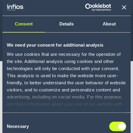
Gestion des
commandes
Consent
Details
About
pour les
1
opérations B2B
complexes
We need your consent for additional analysis
Robots mobiles
Presse
We use cookies that are necessary for the operation of
3 min
autonomes
13
the site. Additional analysis using cookies and other
(AMR)
technologies will only be conducted with your consent.
Infios dévoile Infios Archer™, la couche
This analysis is used to make the website more user-
Warehouse
d'intelligence au service d'une
friendly, to better understand the user behavior of website
Control System
4
exécution de la supply chain pilotée
visitors, and to customize and personalize content and
(WCS)
par l'IA
advertising, including on social media. For this purpose,
we share information about your use of our website with
Cette nouvelle couche d’intelligence connecte les
Gamification
2
our service providers, including Google and with Infios
système...
US, Inc.. Our service providers may combine this
Consent
Simulation et
information with other data that you have provided to
Necessary
Selection
LIRE LA SUITE
modélisation
1
them or that they have collected as part of your use of