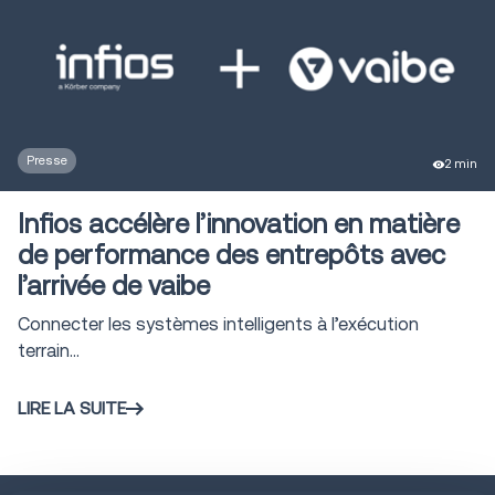
1
fulfillment
Customer care
et returns
1
management
Solutions
Presse
2 min
modulaires pour
1
la gestion des
Infios accélère l’innovation en matière
commandes
de performance des entrepôts avec
l’arrivée de vaibe
Gestion
avancée des
1
Connecter les systèmes intelligents à l’exécution
commandes
terrain...
pour les 3PL
Plateforme
LIRE LA SUITE
d'intégration en
1
tant que service
(iPaaS)