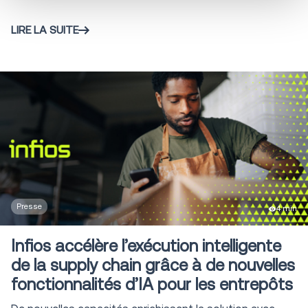
Livraison directe
1
en magasin DSD
LIRE LA SUITE
Infios AI
4
Infios Archer
1
Presse
4 min
Infios accélère l’exécution intelligente
de la supply chain grâce à de nouvelles
fonctionnalités d’IA pour les entrepôts