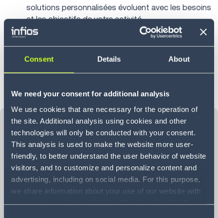
solutions personnalisées évoluent avec les besoins
et les objectifs de votre activité.
Innovation ciblée
Notre innovation se concentre sur des solutions
pratiques et à fort impact qui apportent une valeur
Consent
Details
About
mesurable et des résultats significatifs pour votre
entreprise.
We need your consent for additional analysis
We use cookies that are necessary for the operation of
GRANDIR AVEC VOUS
the site. Additional analysis using cookies and other
technologies will only be conducted with your consent.
This analysis is used to make the website more user-
friendly, to better understand the user behavior of website
visitors, and to customize and personalize content and
advertising, including on social media. For this purpose,
we share information about your use of our website with
our service providers, including Google and with Infios
US, Inc.. Our service providers may combine this
Consent