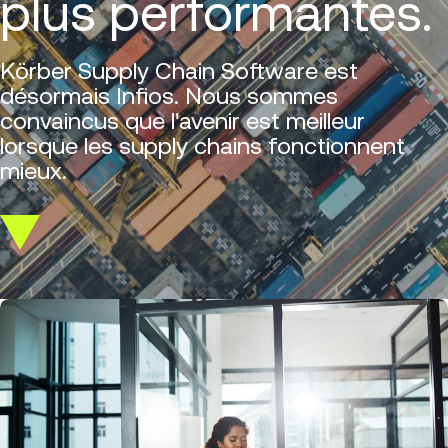
plus performantes.
Körber Supply Chain Software est
désormais Infios. Nous sommes
convaincus que l'avenir est meilleur
lorsque les supply chains fonctionnent
mieux.
Scroll
down