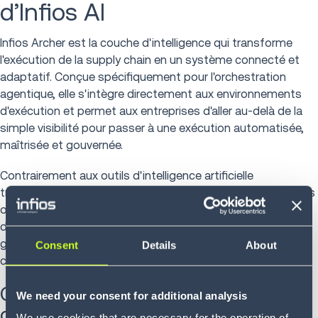
d’Infios AI
Infios Archer est la couche d'intelligence qui transforme
l'exécution de la supply chain en un système connecté et
adaptatif. Conçue spécifiquement pour l'orchestration
agentique, elle s'intègre directement aux environnements
d'exécution et permet aux entreprises d'aller au-delà de la
simple visibilité pour passer à une exécution automatisée,
maîtrisée et gouvernée.
Contrairement aux outils d'intelligence artificielle
traditionnels, qui se limitent à fournir des recommandations
ou des analyses, Infios Archer exécute directement les
décisions au cœur des processus opérationnels, tout en
garantissant leur gouvernance, leur traçabilité et leur
Consent
Details
About
conformité aux règles métier.
Cinq composantes clés au service
We need your consent for additional analysis
de l'Intelligent Supply Chain
We use cookies that are necessary for the operation of