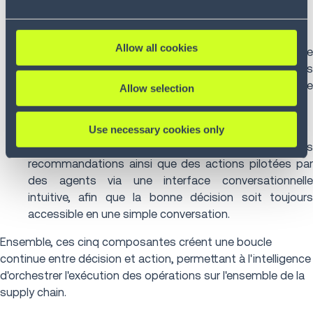
auditabilité et leur traçabilité opérationnelle.
Archer Studio
(couche agentique)
Allow all cookies
Propose un environnement no code permettant de
concevoir, de déployer et de faire évoluer des
workflows agentiques, avec des mécanismes de
Allow selection
contrôle et des garde-fous intégrés.
Archer Assistant
(IA conversationnelle)
Use necessary cookies only
Fournit des informations, des alertes, des
recommandations ainsi que des actions pilotées par
des agents via une interface conversationnelle
intuitive, afin que la bonne décision soit toujours
accessible en une simple conversation.
Ensemble, ces cinq composantes créent une boucle
continue entre décision et action, permettant à l'intelligence
d'orchestrer l'exécution des opérations sur l'ensemble de la
supply chain.