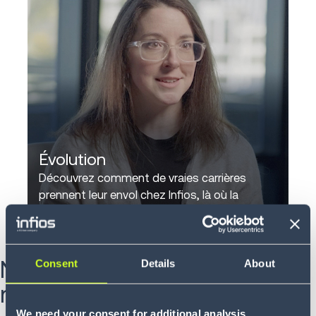
Évolution
Découvrez comment de vraies carrières
prennent leur envol chez Infios, là où la
progression est continue.
VOIR LA VIDÉO
Nos principes définissent
Consent
Details
About
notre manière de travailler
We need your consent for additional analysis