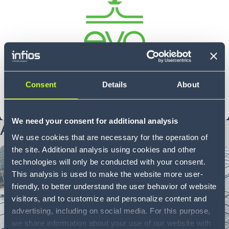
Consent
Details
About
LIRE LA SUITE
We need your consent for additional analysis
Approfondir le sujet
We use cookies that are necessary for the operation of
the site. Additional analysis using cookies and other
8 min
Whitepaper
technologies will only be conducted with your consent.
This analysis is used to make the website more user-
friendly, to better understand the user behavior of website
visitors, and to customize and personalize content and
advertising, including on social media. For this purpose,
we share information about your use of our website with