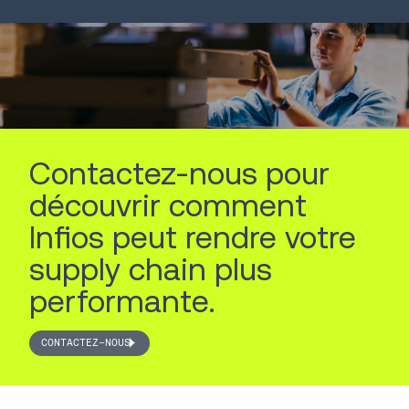
LIRE LA SUITE
LIRE LA SUITE
Contactez-nous pour
découvrir comment
Infios peut rendre votre
supply chain plus
performante.
CONTACTEZ-NOUS