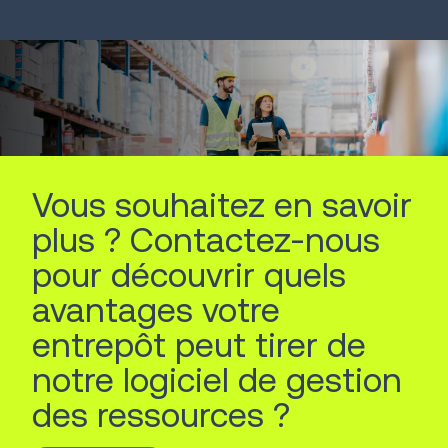
LIRE LA SUITE
LIRE LA SUITE
Vous souhaitez en savoir
plus ? Contactez-nous
pour découvrir quels
avantages votre
entrepôt peut tirer de
notre logiciel de gestion
des ressources ?