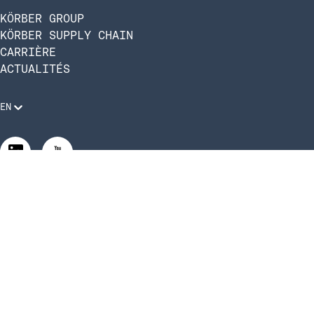
KÖRBER GROUP
KÖRBER SUPPLY CHAIN
CARRIÈRE
ACTUALITÉS
EN
Mentions légales
Politique de confidentialité
Conformité et code de conduite
Gérer les paramètres de confidentialité
Gérer les paramètres de confidentialité