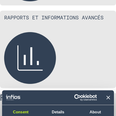
RAPPORTS ET INFORMATIONS AVANCÉS
Fonctionnalités clés
Consent
Details
About
Planification et gestion des ressources dans toutes