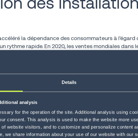
ion des installatio
a accéléré la dépendance des consommateurs à l'égard
 un rythme rapide. En 2020, les ventes mondiales dans l
 augmentation spectaculaire par rapport aux
1,3 billions
en ligne se poursuit d'année en année, les ventes en li
Details
sur les retours de produits. Le taux croissant de reto
, où les consommateurs ne peuvent pas essayer un vête
mbreux entrepôts et centres de distribution sont des pe
ditional analysis
avec des concurrents plus importants. Pour ce faire, ils
sary for the operation of the site. Additional analysis using co
un niveau de qualité élevé. Cela entraîne souvent des 
our consent. This analysis is used to make the website more user-
tions grâce à de nouvelles solutions telles que le vocal 
of website visitors, and to customize and personalize content an
 de la demande due au e-commerce.
e, we share information about your use of our website with our s