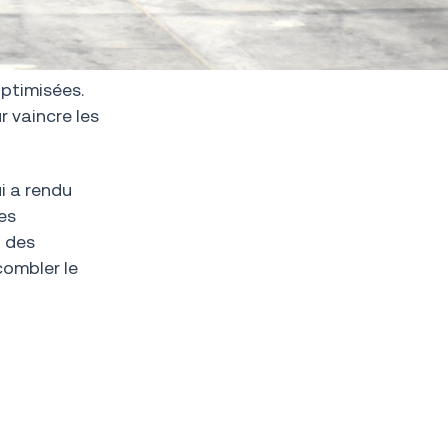
ptimisées.
r vaincre les
i a rendu
es
t des
combler le