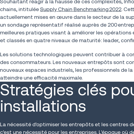
Souhaitant réagir à la hausse de ces complexités, In
chains, intitulée
Supply Chain Benchmarking 2022
. Cet
actuellement mises en œuvre dans le secteur de la supp
un sondage représentatif réalisé auprès de 200 entrep
meilleures pratiques visant à améliorer les opérations
et classés en quatre niveaux de maturité : leader, co
Les solutions technologiques peuvent contribuer à com
des consommateurs. Les nouveaux entrepôts sont const
nouveaux espaces industriels, les professionnels de la 
atteindre une efficacité maximale.
Stratégies clés pou
installations
La nécessité d'optimiser les entrepôts et les centres 
c'est une nécessité pour les entreprises. L'époque où 