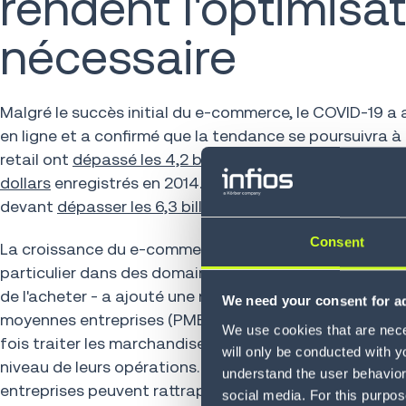
rendent l'optimisat
nécessaire
Malgré le succès initial du e-commerce, le COVID-19 
en ligne et a confirmé que la tendance se poursuivra à
retail ont
dépassé les 4,2 billions de dollars
, soit une
dollars
enregistrés en 2014. L'augmentation des achats 
devant
dépasser les 6,3 billions de dollars
en 2024.
Consent
La croissance du e-commerce a également eu un impact 
particulier dans des domaines tels que l'habillement
de l'acheter - a ajouté une nouvelle complexité. De no
We need your consent for ad
moyennes entreprises (PME) qui s'efforcent de rivaliser 
We use cookies that are neces
fois traiter les marchandises rapidement et maintenir 
will only be conducted with y
niveau de leurs opérations. En optimisant leurs installa
understand the user behavior 
entreprises peuvent rattraper l'augmentation rapide
social media. For this purpos