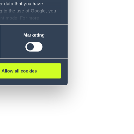
er data that you have
g to the use of Google, you
sent mode. For more
ain
ase refer to our Privacy
Marketing
lexité des
Allow all cookies