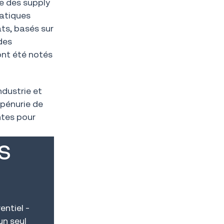
e des supply
ratiques
ats, basés sur
des
ont été notés
ndustrie et
 pénurie de
ntes pour
s
entiel -
un seul