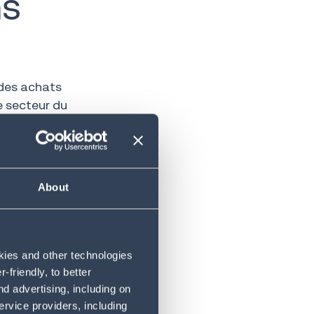
ns
 des achats
e secteur du
 de
gne
About
urs - en
ment avant
tites et
 doivent à la
okies and other technologies
contraintes au
friendly, to better
et l'AMR, les
d advertising, including on
ervice providers, including