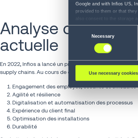
Google and with Infios US, I
provided to them or that they
also consent to the storage 
Analyse comparati
information, including the ab
Consent
Policy (
see Privacy Policy
).
Necessary
Selection
actuelle
En 2022, Infios a lancé un projet global de recherche
supply chains. Au cours de ce projet, six domaines opér
Use necessary cookies
Engagement des employés, sécurité et efficacité
Agilité et résilience
Digitalisation et automatisation des processus
Expérience du client final
Optimisation des installations
Durabilité