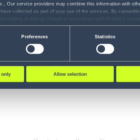
nc.. Our service providers may combine this information with oth
 have collected as part of your use of the services. By consentin
and reading of data by Google in accordance with Google's con
ve de la supply ch
ility to revoke your consent and the service providers we use, ple
Preferences
Statistics
 visant à comprendre les facteurs sous-tendant la comp
ationnels ont pu être identifiés :
 only
Allow selection