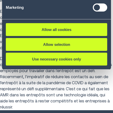
liés à l'automatisation fixe.
our Privacy Policy (
see Privacy Policy
).
Marketing
En outre, ils sont
faciles à intégrer
sans perturber les
opérations et apprennent rapidement à connaître leur
environnement tout en adaptant leurs mouvements en
conséquence.
Allow all cookies
Enfin, vous pouvez soutenir vos faibles effectifs, ce qui
vous permet de faire face plus efficacement aux pénuries
Allow selection
de main-d'œuvre et aux pics saisonniers.
Dans un monde où flexibilité et rapidité sont essentielles et
Use necessary cookies only
où les ventes en ligne sont en pleine croissance, trouver des
employés pour travailler dans l'entrepôt est un défi.
Récemment, l'impératif de réduire les contacts au sein de
l'entrepôt à la suite de la pandémie de COVID a également
représenté un défi supplémentaire. C'est ce qui fait que les
AMR dans les entrepôts sont une technologie idéale, qui
aide les entrepôts à rester compétitifs et les entreprises à
réussir.