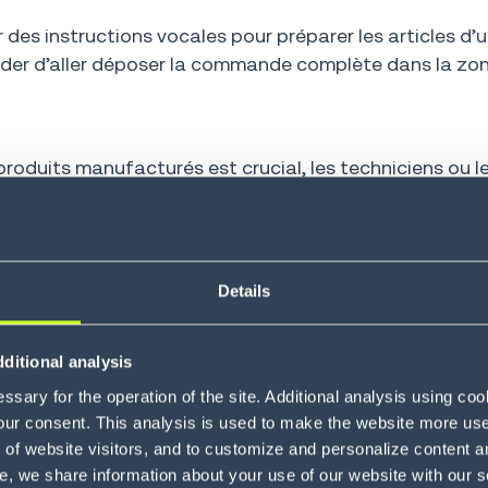
r des instructions vocales pour préparer les articles 
emander d’aller déposer la commande complète dans la z
roduits manufacturés est crucial, les techniciens ou le
ntielle. Cela améliore l’analyse des résultats de l’in
ructions vocales en gardant les mains libres, puis parle
ionnelles, ils peuvent aussi voir des diagrammes et des i
Details
risque que les techniciens ou inspecteurs ne suivent pas
ditional analysis
chnologies vocales servent à garantir que les étapes so
sary for the operation of the site. Additional analysis using co
teur, qui n’est plus distrait et peut rester concentré su
our consent. This analysis is used to make the website more user-
of website visitors, and to customize and personalize content an
e, we share information about your use of our website with our s