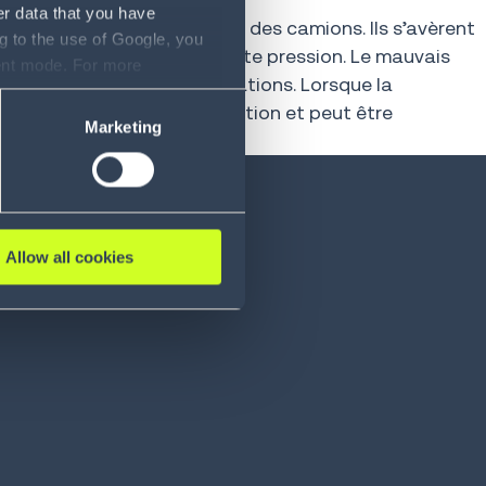
er data that you have
es stocks ou au chargement des camions. Ils s’avèrent
g to the use of Google, you
mplacements engendre une forte pression. Le mauvais
sent mode. For more
llars chaque année aux opérations. Lorsque la
ase refer to our Privacy
e pas dans la zone de réception et peut être
Marketing
l
Allow all cookies