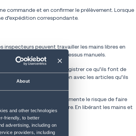
d’une commande et en confirmer le prélèvement. Lorsque
one d’expédition correspondante.
s inspecteurs peuvent travailler les mains libres en
spection par rapport aux processus manuels.
r dans leur micro pour enregistrer ce qu’ils font de
nstructions visuelles en lien avec les articles qu’ils
About
 l’ordre prescrit, ce qui augmente le risque de faire
nt suivies dans le bon ordre. En libérant les mains et
okies and other technologies
r sa tâche.
friendly, to better
d advertising, including on
ervice providers, including