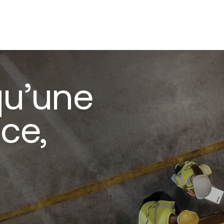
qu’une
ce,