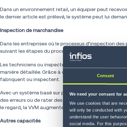
Dans un environnement retail, un équipier peut recevoi
le dernier article est prélevé, le système peut lui d
Inspection de marchandise
Dans les entreprises où le processus d’inspection des p
suivant les étapes du processus vocal de manière séque
Les techniciens ou inspecteurs peuvent écouter les inst
manière détaillée. Grâce à des lunettes interactives opt
Consent
fabriquent ou inspectent.
Avec un système basé sur papier ou tablettes, il y a un 
We need your consent for ad
des erreurs ou de rater des étapes du processus. Les te
We use cookies that are neces
le regard, la VVM augmente aussi la sécurité de l’utilisa
will only be conducted with y
understand the user behavior 
Autres capacités
social media. For this purpos