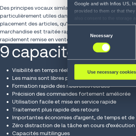
Google and with Infios US, I
Des principes vocaux similaires peuvent être appliqué
provided to them or that they
particulièrement utiles dans le cadre de la gestion de
also consent to the storage 
placement des articles, qu’il s’agisse de nouveaux sto
information, including the ab
Consent
marchandise est traitée rapidement et de manière préc
Policy (
see Privacy Policy
).
Necessary
Selection
rapidement remise en vente.
9 capacités de la 
Visibilité en temps réel du processus de picking
Use necessary cookies
Les mains sont libres pour soulever des articles 
Formation rapide des nouvelles recrues
Précision des commandes fortement améliorée
Utilisation facile et mise en service rapide
Traitement plus rapide des retours
Importantes économies d’argent, de temps et de 
Zéro distraction de la tâche en cours d’exécution
Capacités multilingues