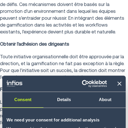
de défis. Ces mécanismes doivent être basés sur la
promotion d'un environnement dans lequel les équipes
peuvent s'entraider pour réussir. En intégrant des éléments
de gamification dans les activités et les workflows
existants, l'expérience devient plus durable et naturelle.
Obtenir l'adhésion des dirigeants
Toute initiative organisationnelle doit être approuvée par la
direction, et la gamification ne fait pas exception à la règle.
Pour que l'initiative soit un succès, la direction doit montrer
l'exemple et apporter son soutien total.
Fournir un feedback positif régulier
Consent
Details
About
La gamification n'est pas un outil de réprimande - c'est
plutôt un moyen de fournir un feedback positif en temps
réel et d'améliorer les performances des membres de
We need your consent for additional analysis
l'équipe. En fournissant des mises à jour régulières sur les