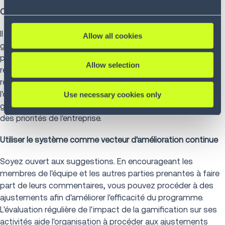
Contrôler et analyser les performances
Il est nécessaire d'utiliser les outils d'analyse du logiciel de
Allow all cookies
gamification pour contrôler les performances des
participants. En collectant et en analysant les données
Allow selection
relatives à l'engagement des participants, à leurs
réalisations et aux domaines susceptibles d'être améliorés,
l'organisation peut affiner et améliorer sa stratégie de
Use necessary cookies only
gamification au fil du temps et en fonction de l'évolution
des priorités de l'entreprise.
Utiliser le système comme vecteur d'amélioration continue
Soyez ouvert aux suggestions. En encourageant les
membres de l'équipe et les autres parties prenantes à faire
part de leurs commentaires, vous pouvez procéder à des
ajustements afin d'améliorer l'efficacité du programme.
L'évaluation régulière de l'impact de la gamification sur ses
activités aide l'organisation à procéder aux ajustements