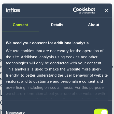
Cut-offs manqués :
parce que la livraison entrante est
en retard, l’opportunité de cross-dock est manquée,
et l’expédition sortante vers le magasin ou le client ne
Consent
Details
About
respecte pas le cut-off du soir.
Ruptures de stock artificielles :
le système attend un
We need your consent for additional analysis
stock qui n’est pas arrivé, ce qui entraîne des
commandes en attente ou annulées.
We use cookies that are necessary for the operation of
the site. Additional analysis using cookies and other
Si la coordination existait—si le système alertait
technologies will only be conducted with your consent.
immédiatement le quai—le responsable aurait pu redéployer
This analysis is used to make the website more user-
cette main-d’œuvre vers d’autres tâches ou replanifier le
friendly, to better understand the user behavior of website
rendez-vous, atténuant ainsi l’impact du retard. Au lieu de
visitors, and to customize and personalize content and
cela, les processus manuels amplifient la perturbation.
advertising, including on social media. For this purpose,
Le « trou noir de la cour » :
we share information about your use of our website with
quand le stock est sur site
our service providers, including Google and with Infios
US, Inc.. Our service providers may combine this
Consent
mais invisible
information with other data that you have provided to
Necessary
Selection