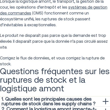
Lorsque la logistique amont, le transport, la gestion de la
cour, les opérations d’entrepôt et les
systèmes de gestion
des commandes
(OMS) fonctionnent comme un
écosystème unifié, les ruptures de stock passent
d’inévitables à exceptionnelles.
Le produit ne disparaît pas parce que la demande est trop
élevée. Il disparaît parce que la donnée n’a pas circulé assez
vite.
Corrigez le flux de données, et vous corrigez la rupture de
stock.
Questions fréquentes sur les
ruptures de stock et la
logistique amont
1. Quelles sont les principales causes des
ruptures de stock dans les supply chains ?
2. Comment la logistique amont impacte-t-
Les causes les plus fréquentes ne sont pas les pics de