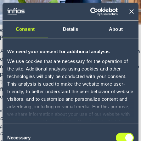
Consent
Details
About
© 2023 Körber
Paris/Hambourg, Allemagne - le 12 décembre 2022.
Food Logistics
, magazine américain de référence, spécialiste
We need your consent for additional analysis
de la filière logistique du froid, a décerné à Körber le prix du
We use cookies that are necessary for the operation of
meilleur fournisseur de logiciels et de technologies 2022. Ce
the site. Additional analysis using cookies and other
prix récompense les fournisseurs de logiciels et de
technologies will only be conducted with your consent.
technologies qui garantissent la sécurité, l'efficacité et la
This analysis is used to make the website more user-
fiabilité de la supply chain mondiale de boissons et
friendly, to better understand the user behavior of website
d’aliments réfrigérés.
visitors, and to customize and personalize content and
advertising, including on social media. For this purpose,
«
La distribution de denrées alimentaires, en particulier de
we share information about your use of our website with
denrées alimentaires réfrigérées, est l'une des divisions les
our service providers, including Google and with Infios
plus complexes de la supply chain - et en ce moment, cette
US, Inc.. Our service providers may combine this
Consent
division est en plein essor. Cette croissance représente une
information with other data that you have provided to
Necessary
Selection
réelle opportunité pour les acteurs de la chaîne du froid qui