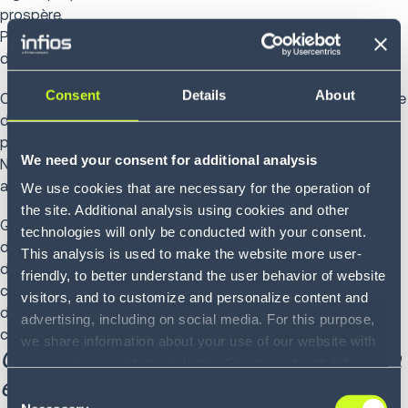
prospère.
Parce qu’on ne peut pas faire progresser une entreprise sur
des fondations instables.
Consent
Details
About
Chez Infios, nous ne mesurons pas notre succès au nombre
de logiciels déployés, mais à l’impact réel sur votre
performance.
We need your consent for additional analysis
Nos clients ne font pas que « mettre en production » — ils
avancent plus vite, plus loin et plus efficacement.
We use cookies that are necessary for the operation of
the site. Additional analysis using cookies and other
Qu’il s’agisse de réduire les coûts de main-d’œuvre,
technologies will only be conducted with your consent.
d’absorber une hausse soudaine de la demande ou
This analysis is used to make the website more user-
d’accélérer radicalement la mise en œuvre, nos clients
friendly, to better understand the user behavior of website
constatent un impact tangible là où cela compte.urging
visitors, and to customize and personalize content and
demand, or dramatically reducing time to value, our
advertising, including on social media. For this purpose,
customers see meaningful impact where it counts.
we share information about your use of our website with
Case study : comment FabFitFun a
our service providers, including Google and with Infios
économisé 10 M$ et réduit ses
US, Inc.. Our service providers may combine this
Consent
information with other data that you have provided to