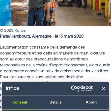
© 2023 Körber
Paris/Hambourg, Allemagne - le 15 mars 2023.
L'augmentation constante de la demande des
consommateurs et les défis en matière de main-d'œuvre
sont au cœur des préoccupations de nombreux
responsables de la chaîne d'approvisionnement, alors que le
e-commerce connaît un taux de croissance à deux chiffres.
Pour s'assurer que leurs opérations de chaîne
d'approvisionnement sont en mesure de survivre dans
l'économie numérique d'aujourd'hui, les organisations
doivent accroître leur efficacité, leur flexibilité et leur
évolutivité. S'ajoutant à une vaste gamme de technologies
Consent
Details
About
de chaîne d'approvisionnement couvrant la gestion