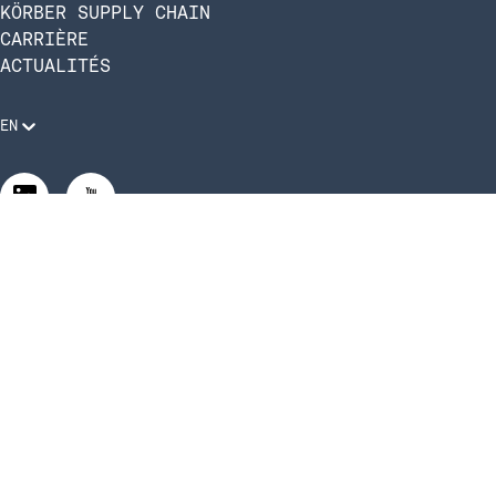
KÖRBER SUPPLY CHAIN
CARRIÈRE
ACTUALITÉS
EN
Mentions légales
Politique de confidentialité
Conformité et code de conduite
Gérer les paramètres de confidentialité
Gérer les paramètres de confidentialité
©2026 Infios US, Inc. All Rights Reserved.