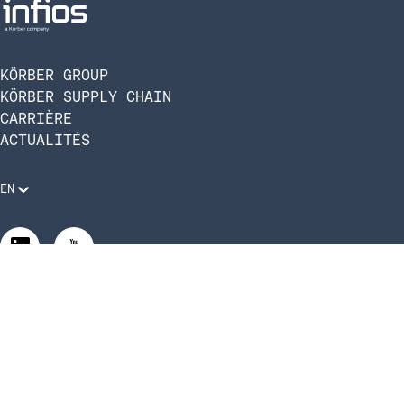
KÖRBER GROUP
KÖRBER SUPPLY CHAIN
CARRIÈRE
ACTUALITÉS
EN
Mentions légales
Politique de confidentialité
Conformité et code de conduite
Gérer les paramètres de confidentialité