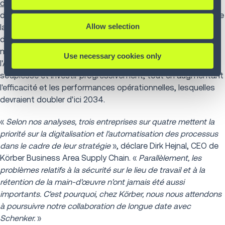
d'entrepôt
, d'automatisation,
de commande vocale
et
de
simulation
. Avec une progression extrêmement rapide de
Allow selection
la mise en œuvre et une mise en service prévue pour
début 2023, Körber confirme sa position de fournisseur
mondial privilégié de DB Schenker pour les systèmes liés à
Use necessary cookies only
l'AMR. Avec ces robots, DB Schenker pourra s'adapter en
souplesse et investir progressivement, tout en augmentant
l'efficacité et les performances opérationnelles, lesquelles
devraient doubler d'ici 2034.
«
Selon nos analyses, trois entreprises sur quatre mettent la
priorité sur la digitalisation et l'automatisation des processus
dans le cadre de leur stratégie
», déclare Dirk Hejnal, CEO de
Körber Business Area Supply Chain. «
Parallèlement, les
problèmes relatifs à la sécurité sur le lieu de travail et à la
rétention de la main-d'œuvre n'ont jamais été aussi
importants. C'est pourquoi, chez Körber, nous nous attendons
à poursuivre notre collaboration de longue date avec
Schenker.
»