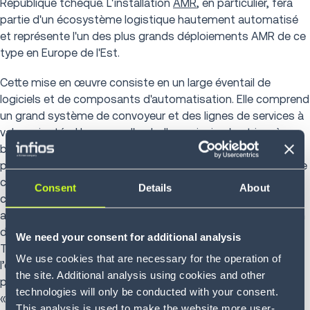
République tchèque. L'installation
AMR
, en particulier, fera
partie d'un écosystème logistique hautement automatisé
et représente l'un des plus grands déploiements AMR de ce
type en Europe de l'Est.
Cette mise en œuvre consiste en un large éventail de
logiciels et de composants d'automatisation. Elle comprend
un grand système de convoyeur et des lignes de services à
valeur ajoutée. Une zone d'emballage ainsi qu'un trieur à
bandes croisées sont également inclus. Plus de 100 AMR
parfaitement intégrés sont fournis par
Geek+
, partenaire de
confiance de Körber. La solution logicielle de Körber se
Consent
Details
About
chargera de l’affectation des tâches aux robots. Cette
approche permettra de réaliser des activités de préparation
de commandes rapides et efficaces de type GTP (Goods-
We need your consent for additional analysis
To-Person) où les marchandises parviennent directement à
We use cookies that are necessary for the operation of
l’opérateur, sans qu’il ait à se déplacer. Une quinzaine de
the site. Additional analysis using cookies and other
postes de travail seront équipés de systèmes avancés
technologies will only be conducted with your consent.
« put-to-light » et « pick-by-light » pour une ergonomie et
This analysis is used to make the website more user-