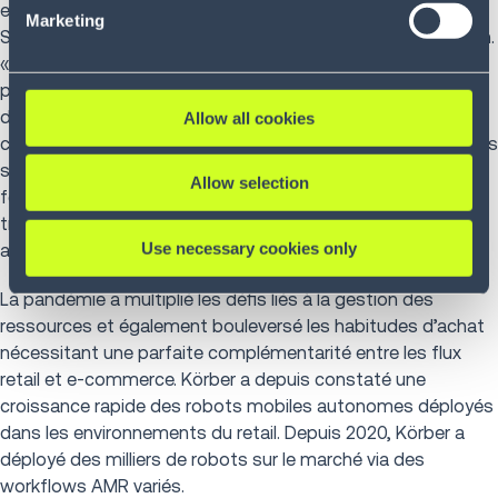
employés et des clients finaux », déclare Bill Ryan, CEO
Marketing
Software North America, Körber Business Area Supply Chain.
« Nous fournissons les logiciels, la robotique et le conseil
pour des opérations les plus complexes au monde, en
diminuant les opérations manuelles pour l'exécution des
Allow all cookies
commandes tout en optimisant les processus internes. Nos
solutions logistiques end-to-end nous permettent de
Allow selection
fournir une offre personnalisée pour chaque client afin de
transformer les complexités de leur supply chain en
Use necessary cookies only
avantage stratégique. »
La pandémie a multiplié les défis liés à la gestion des
ressources et également bouleversé les habitudes d’achat
nécessitant une parfaite complémentarité entre les flux
retail et e-commerce. Körber a depuis constaté une
croissance rapide des robots mobiles autonomes déployés
dans les environnements du retail. Depuis 2020, Körber a
déployé des milliers de robots sur le marché via des
workflows AMR variés.