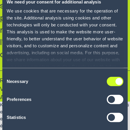
We need your consent for additional analysis
ses relations avec toutes ses
We use cookies that are necessary for the operation of
parties prenantes grâce aux
the site. Additional analysis using cookies and other
technologies will only be conducted with your consent.
nombreux avantages de
This analysis is used to make the website more user-
friendly, to better understand the user behavior of website
l'automatisation de la supply
visitors, and to customize and personalize content and
chain. »
advertising, including on social media. For this purpose,
we share information about your use of our website with
our service providers, including Google and with Infios
US, Inc.. Our service providers may combine this
Consent
Randy Randolph
information with other data that you have provided to
Necessary
Selection
them or that they have collected as part of your use of
Vice President, Channel Relationships, de Geek+
the services. By consenting to the use of Google, you
America
Preferences
also consent to the storage and reading of data by
Körber agit comme partenaire de confiance pour ses clients
Google in accordance with Google's consent mode. For
en soutenant leurs supply chain. Nos solutions, notre vaste
more information, including the ability to revoke your
Statistics
expérience et notre savoir-faire créent des avantages
consent and the service providers we use, please refer to
évidents pour agir sur la performance de l'entreprise, des
our Privacy Policy (
see Privacy Policy
).