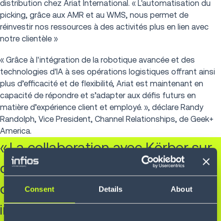
distribution chez Ariat International. « L'automatisation du
picking, grâce aux AMR et au WMS, nous permet de
réinvestir nos ressources à des activités plus en lien avec
notre clientèle »
« Grâce à l'intégration de la robotique avancée et des
technologies d'IA à ses opérations logistiques offrant ainsi
plus d’efficacité et de flexibilité, Ariat est maintenant en
capacité de répondre et s’adapter aux défis futurs en
matière d’expérience client et employé. », déclare Randy
Randolph, Vice President, Channel Relationships, de Geek+
America.
« La collaboration avec Körber sur
ce projet innovant est une
opportunité et nous sommes
Consent
Details
About
impatients de voir Ariat améliorer