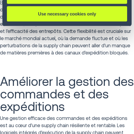
(
OMS
), des systèmes de gestion des entrepôts (
WMS
) et
des systèmes de gestion du transport (TMS) permet
Use necessary cookies only
d'étendre les capacités d'optimisation au-delà des limites
existantes, en optimisant à la fois les modes de transport
et l'efficacité des entrepôts. Cette flexibilité est cruciale sur
le marché mondial actuel, où la demande fluctue et où les
perturbations de la supply chain peuvent aller d'un manque
de matières premières à des canaux d'expédition bloqués.
Améliorer la gestion des
commandes et des
expéditions
Une gestion efficace des commandes et des expéditions
est au cœur d'une supply chain résiliente et rentable. Les
logiciels intégrés d'exécution de la supply chain peuvent