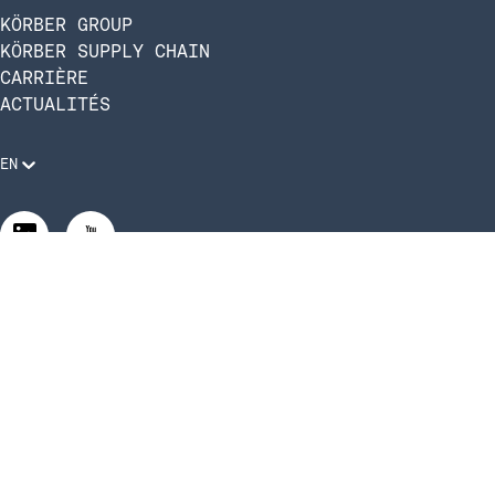
KÖRBER GROUP
KÖRBER SUPPLY CHAIN
CARRIÈRE
ACTUALITÉS
EN
Mentions légales
Politique de confidentialité
Conformité et code de conduite
Gérer les paramètres de confidentialité
Gérer les paramètres de confidentialité