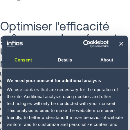
Optimiser l'efficacité
grâce aux données et
une visibilité en temps
réel
Consent
Details
About
L'un des avantages les plus significatifs de la connexion
We need your consent for additional analysis
entre les systèmes OMS, WMS et TMS est l'amélioration de
la visibilité en temps réel à partir d'une analyse partagée des
We use cookies that are necessary for the operation of
données. Nous ne cessons d'entendre que de nombreuses
the site. Additional analysis using cookies and other
entreprises sont confrontées à un manque de transparence
technologies will only be conducted with your consent.
et à des informations tardives, ce qui entraîne des
This analysis is used to make the website more user-
inefficacités et une augmentation des coûts. Lorsque les
friendly, to better understand the user behavior of website
données provenant de l'ensemble de la supply chain
visitors, and to customize and personalize content and
peuvent être exploitées conjointement, les entreprises