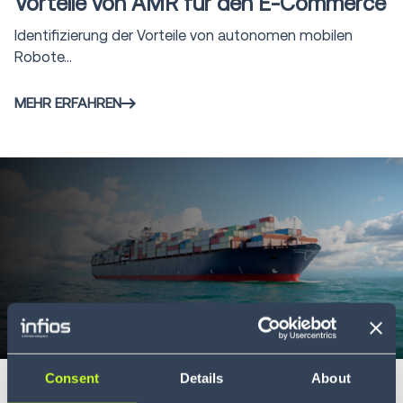
Vorteile von AMR für den E-Commerce
Identifizierung der Vorteile von autonomen mobilen
Robote...
MEHR ERFAHREN
Whitepaper
10 min
Consent
Details
About
Entfesseln Sie Ihr Potenzial