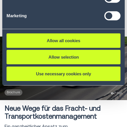
consent and the service providers we use, please refer to
autonome...
our Privacy Policy (
see Privacy Policy
).
Marketing
MEHR ERFAHREN
Allow all cookies
Allow selection
Use necessary cookies only
Brochure
7 min
Neue Wege für das Fracht- und
Transportkostenmanagement
Ein ganzheitlicher Ansatz zum