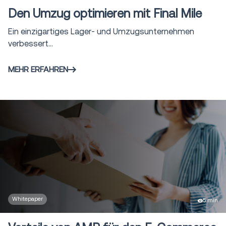
Yard Management System
Den Umzug optimieren mit Final Mile
1
(YMS)
Ein einzigartiges Lager- und Umzugsunternehmen
Freight Audit & Payment
verbessert...
10
Services
MEHR ERFAHREN
Direct to Store Delivery
5
(DSD)
Whitepaper
5 min