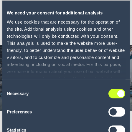
Simulationstechnologie nutzen, um die
Prozessverbesserung...
We need your consent for additional analysis
We use cookies that are necessary for the operation of
MEHR ERFAHREN
the site. Additional analysis using cookies and other
technologies will only be conducted with your consent.
This analysis is used to make the website more user-
friendly, to better understand the user behavior of website
visitors, and to customize and personalize content and
advertising, including on social media. For this purpose,
we share information about your use of our website with
our service providers, including Google and with Infios
US, Inc.. Our service providers may combine this
Consent
information with other data that you have provided to
Necessary
Selection
them or that they have collected as part of your use of
Whitepaper
12 min
the services. By consenting to the use of Google, you
Preferences
also consent to the storage and reading of data by
Mit weniger mehr erreichen
Google in accordance with Google's consent mode. For
more information, including the ability to revoke your
Wie der Einsatz von sprachgesteuerter Arbeit und
Statistics